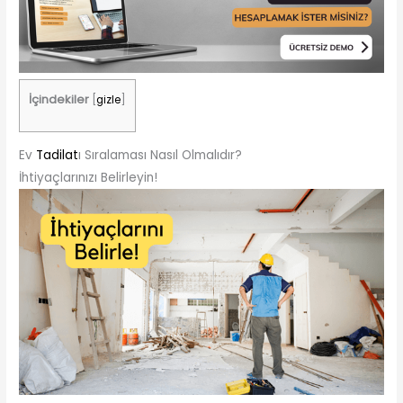
İçindekiler
[
gizle
]
Ev
Tadilat
ı Sıralaması Nasıl Olmalıdır?
İhtiyaçlarınızı Belirleyin!