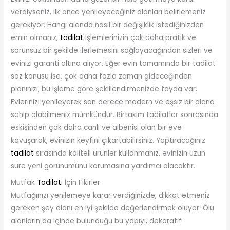
verdiyseniz, ilk önce yenileyeceğiniz alanları belirlemeniz
gerekiyor. Hangi alanda nasıl bir değişiklik istediğinizden
emin olmanız,
tadilat
işlemlerinizin çok daha pratik ve
sorunsuz bir şekilde ilerlemesini sağlayacağından sizleri ve
evinizi garanti altına alıyor. Eğer evin tamamında bir tadilat
söz konusu ise, çok daha fazla zaman gideceğinden
planınızı, bu işleme göre şekillendirmenizde fayda var.
Evlerinizi yenileyerek son derece modern ve eşsiz bir alana
sahip olabilmeniz mümkündür. Birtakım tadilatlar sonrasında
eskisinden çok daha canlı ve albenisi olan bir eve
kavuşarak, evinizin keyfini çıkartabilirsiniz. Yaptıracağınız
tadilat
sırasında kaliteli ürünler kullanmanız, evinizin uzun
süre yeni görünümünü korumasına yardımcı olacaktır.
Mutfak
Tadilat
ı İçin Fikirler
Mutfağınızı yenilemeye karar verdiğinizde, dikkat etmeniz
gereken şey alanı en iyi şekilde değerlendirmek oluyor. Ölü
alanların da içinde bulunduğu bu yapıyı, dekoratif