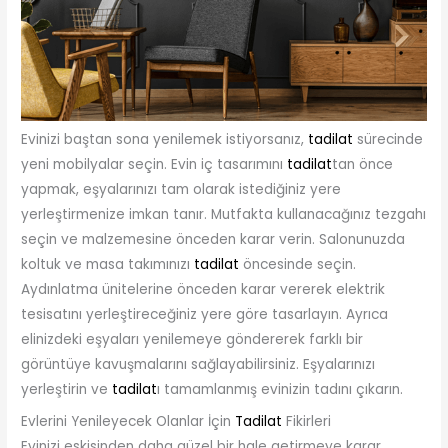
Evinizi baştan sona yenilemek istiyorsanız,
tadilat
sürecinde
yeni mobilyalar seçin. Evin iç tasarımını
tadilat
tan önce
yapmak, eşyalarınızı tam olarak istediğiniz yere
yerleştirmenize imkan tanır. Mutfakta kullanacağınız tezgahı
seçin ve malzemesine önceden karar verin. Salonunuzda
koltuk ve masa takımınızı
tadilat
öncesinde seçin.
Aydınlatma ünitelerine önceden karar vererek elektrik
tesisatını yerleştireceğiniz yere göre tasarlayın. Ayrıca
elinizdeki eşyaları yenilemeye göndererek farklı bir
görüntüye kavuşmalarını sağlayabilirsiniz. Eşyalarınızı
yerleştirin ve
tadilat
ı tamamlanmış evinizin tadını çıkarın.
Evlerini Yenileyecek Olanlar İçin
Tadilat
Fikirleri
Evinizi eskisinden daha güzel bir hale getirmeye karar