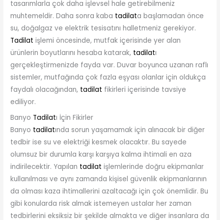
tasarımlarla çok daha işlevsel hale getirebilmeniz
muhtemeldir. Daha sonra kaba
tadilat
a başlamadan önce
su, doğalgaz ve elektrik tesisatını halletmeniz gerekiyor.
Tadilat
işlemi öncesinde, mutfak içerisinde yer alan
ürünlerin boyutlarını hesaba katarak,
tadilat
ı
gerçekleştirmenizde fayda var. Duvar boyunca uzanan raflı
sistemler, mutfağında çok fazla eşyası olanlar için oldukça
faydalı olacağından,
tadilat
fikirleri içerisinde tavsiye
ediliyor.
Banyo
Tadilat
ı İçin Fikirler
Banyo
tadilat
ında sorun yaşamamak için alınacak bir diğer
tedbir ise su ve elektriği kesmek olacaktır. Bu sayede
olumsuz bir durumla karşı karşıya kalma ihtimali en aza
indirilecektir. Yapılan
tadilat
işlemlerinde doğru ekipmanlar
kullanılması ve aynı zamanda kişisel güvenlik ekipmanlarının
da olması kaza ihtimallerini azaltacağı için çok önemlidir. Bu
gibi konularda risk almak istemeyen ustalar her zaman
tedbirlerini eksiksiz bir şekilde almakta ve diğer insanlara da