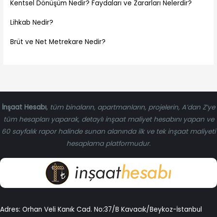
Kentsel Dönüşüm Nedir? Faydaları ve Zararları Nelerdir?
Lihkab Nedir?
Brüt ve Net Metrekare Nedir?
İnşaat Hesabı
,
tüm binaların, apartmanların, projelerin, A’dan Z’ye
tüm hesapları yaparak, detaylı inşaat maliyet hesabını yapan ve
60 sayfalık rapor halinde sunan alanında ilk ve tek inşaat maliyeti
hesaplama platformudur.
Adres: Orhan Veli Kanık Cad. No:37/B Kavacık/Beykoz-İstanbul