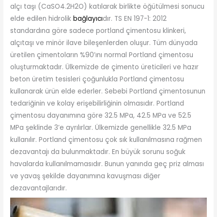
alçı taşı (CaSO4.2H2O) katılarak birlikte öğütülmesi sonucu
elde edilen hidrolik
bağlayıcı
dır. TS EN 197-1: 2012
standardına göre sadece portland çimentosu klinkeri,
alçıtaşı ve minör ilave bileşenlerden oluşur. Tüm dünyada
üretilen çimentoların %90’ını normal Portland çimentosu
oluşturmaktadır. Ülkemizde de çimento üreticileri ve hazır
beton üretim tesisleri çoğunlukla Portland çimentosu
kullanarak ürün elde ederler. Sebebi Portland çimentosunun
tedariğinin ve kolay erişebilirliğinin olmasıdır. Portland
çimentosu dayanımına göre 32.5 MPa, 42.5 MPa ve 52.5
MPa şeklinde 3’e ayrılırlar. Ülkemizde genellikle 32.5 MPa
kullanılır. Portland çimentosu çok sık kullanılmasına rağmen
dezavantajı da bulunmaktadır. En büyük sorunu soğuk
havalarda kullanılmamasıdır. Bunun yanında geç priz alması
ve yavaş şekilde dayanımına kavuşması diğer
dezavantajlarıdır.