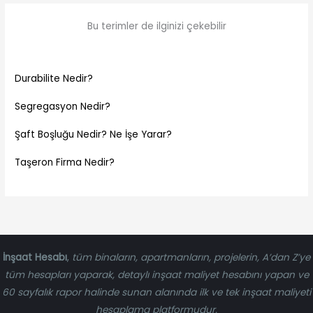
Bu terimler de ilginizi çekebilir
Durabilite Nedir?
Segregasyon Nedir?
Şaft Boşluğu Nedir? Ne İşe Yarar?
Taşeron Firma Nedir?
İnşaat Hesabı
,
tüm binaların, apartmanların, projelerin, A’dan Z’ye
tüm hesapları yaparak, detaylı inşaat maliyet hesabını yapan ve
60 sayfalık rapor halinde sunan alanında ilk ve tek inşaat maliyeti
hesaplama platformudur.