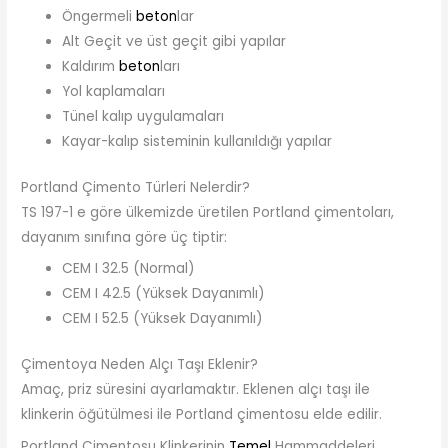
Öngermeli
beton
lar
Alt Geçit ve üst geçit gibi yapılar
Kaldırım
beton
ları
Yol kaplamaları
Tünel kalıp uygulamaları
Kayar-kalıp sisteminin kullanıldığı yapılar
Portland Çimento Türleri Nelerdir?
TS 197-1 e göre ülkemizde üretilen Portland çimentoları,
dayanım sınıfına göre üç tiptir:
CEM I 32.5 (Normal)
CEM I 42.5 (Yüksek Dayanımlı)
CEM I 52.5 (Yüksek Dayanımlı)
Çimentoya Neden Alçı Taşı Eklenir?
Amaç, priz süresini ayarlamaktır. Eklenen alçı taşı ile
klinkerin öğütülmesi ile Portland çimentosu elde edilir.
Portland Çimentosu Klinkerinin
Temel
Hammaddeleri