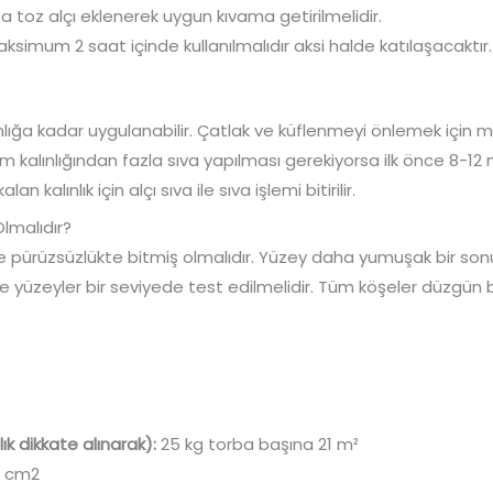
a toz alçı eklenerek uygun kıvama getirilmelidir.
ksimum 2 saat içinde kullanılmalıdır aksi halde katılaşacaktır.
nlığa kadar uygulanabilir. Çatlak ve küflenmeyi önlemek için m
mm kalınlığından fazla sıva yapılması gerekiyorsa ilk önce 8-12 
an kalınlık için alçı sıva ile sıva işlemi bitirilir.
Olmalıdır?
de pürüzsüzlükte bitmiş olmalıdır. Yüzey daha yumuşak bir sonu
ve yüzeyler bir seviyede test edilmelidir. Tüm köşeler düzgün
k dikkate alınarak):
25 kg torba başına 21 m²
/ cm2