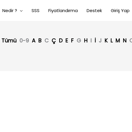
Nedir ?
SSS
Fiyatlandırma
Destek
Giriş Yap
Tümü
0-9
A
B
C
Ç
D
E
F
G
H
I
İ
J
K
L
M
N