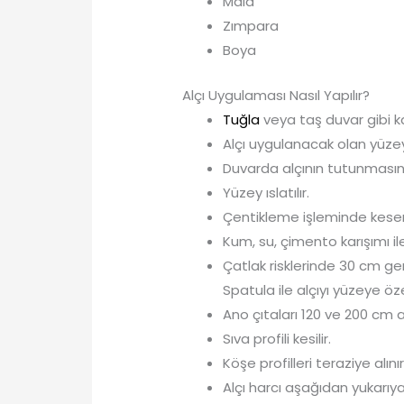
Mala
Zımpara
Boya
Alçı Uygulaması Nasıl Yapılır?
Tuğla
veya taş duvar gibi ka
Alçı uygulanacak olan yüzey
Duvarda alçının tutunmasına
Yüzey ıslatılır.
Çentikleme işleminde keser k
Kum, su, çimento karışımı i
Çatlak risklerinde 30 cm gen
Spatula ile alçıyı yüzeye ö
Ano çıtaları 120 ve 200 cm ar
Sıva profili kesilir.
Köşe profilleri teraziye alınır
Alçı harcı aşağıdan yukarıy