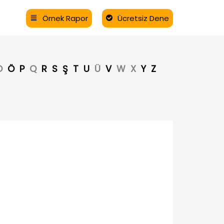
Örnek Rapor
Ücretsiz Dene
O
Ö
P
Q
R
S
Ş
T
U
Ü
V
W
X
Y
Z