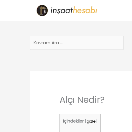
İçeriğe
atla
Alçı Nedir?
İçindekiler
[
gizle
]