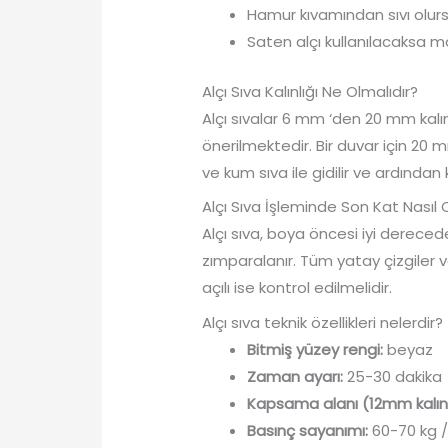
Hamur kıvamından sıvı olurs
Saten alçı kullanılacaksa ma
Alçı Sıva Kalınlığı Ne Olmalıdır?
Alçı sıvalar 6 mm ‘den 20 mm kalı
önerilmektedir. Bir duvar için 20 
ve kum sıva ile gidilir ve ardından kal
Alçı Sıva İşleminde Son Kat Nasıl 
Alçı sıva, boya öncesi iyi derece
zımparalanır. Tüm yatay çizgiler 
açılı ise kontrol edilmelidir.
Alçı sıva teknik özellikleri nelerdir?
Bitmiş yüzey rengi:
beyaz
Zaman ayarı:
25-30 dakika
Kapsama alanı (12mm kalınlı
Basınç sayanımı:
60-70 kg 