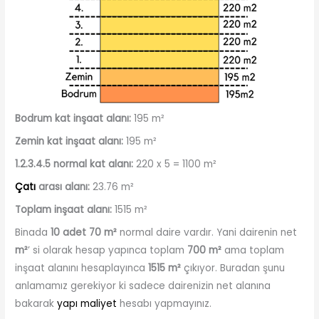
Bodrum kat inşaat alanı:
195 m²
Zemin kat inşaat alanı:
195 m²
1.2.3.4.5 normal kat alanı:
220 x 5 = 1100 m²
Çatı
arası alanı:
23.76 m²
Toplam inşaat alanı:
1515 m²
Binada
10 adet 70 m²
normal daire vardır. Yani dairenin net
m²
’ si olarak hesap yapınca toplam
700 m²
ama toplam
inşaat alanını hesaplayınca
1515 m²
çıkıyor. Buradan şunu
anlamamız gerekiyor ki sadece dairenizin net alanına
bakarak
yapı maliyet
hesabı yapmayınız.