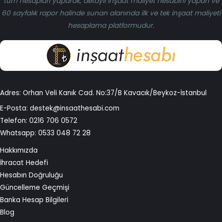
tüm hesapları yaparak, detaylı inşaat maliyet hesabını yapan ve
60 sayfalık rapor halinde sunan alanında ilk ve tek inşaat maliyeti
hesaplama platformudur.
Adres: Orhan Veli Kanık Cad. No:37/B Kavacık/Beykoz-İstanbul
E-Posta:
destek@insaathesabi.com
Telefon:
0216 706 0572
Whatsapp:
0533 048 72 28
Hakkımızda
İhracat Hedefi
Hesabın Doğruluğu
Güncelleme Geçmişi
Banka Hesap Bilgileri
Blog