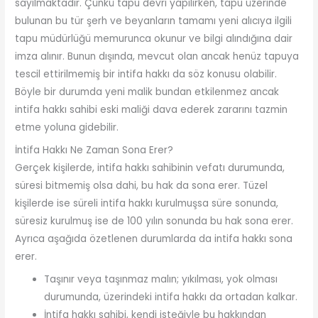
sayılmaktadır. Çünkü tapu devri yapılırken, tapu üzerinde
bulunan bu tür şerh ve beyanların tamamı yeni alıcıya ilgili
tapu müdürlüğü memurunca okunur ve bilgi alındığına dair
imza alınır. Bunun dışında, mevcut olan ancak henüz tapuya
tescil ettirilmemiş bir intifa hakkı da söz konusu olabilir.
Böyle bir durumda yeni malik bundan etkilenmez ancak
intifa hakkı sahibi eski maliği dava ederek zararını tazmin
etme yoluna gidebilir.
İntifa Hakkı Ne Zaman Sona Erer?
Gerçek kişilerde, intifa hakkı sahibinin vefatı durumunda,
süresi bitmemiş olsa dahi, bu hak da sona erer. Tüzel
kişilerde ise süreli intifa hakkı kurulmuşsa süre sonunda,
süresiz kurulmuş ise de 100 yılın sonunda bu hak sona erer.
Ayrıca aşağıda özetlenen durumlarda da intifa hakkı sona
erer.
Taşınır veya taşınmaz malın; yıkılması, yok olması
durumunda, üzerindeki intifa hakkı da ortadan kalkar.
İntifa hakkı sahibi, kendi isteğiyle bu hakkından