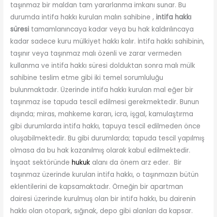
taşınmaz bir maldan tam yararlanma imkanı sunar. Bu
durumda intifa hakkı kurulan malın sahibine ,
intifa hakkı
süresi
tamamlanıncaya kadar veya bu hak kaldırılıncaya
kadar sadece kuru mülkiyet hakkı kalır. İntifa hakkı sahibinin,
taşınır veya taşınmaz malı özenli ve zarar vermeden
kullanma ve intifa hakkı süresi dolduktan sonra malı mülk
sahibine teslim etme gibi iki temel sorumluluğu
bulunmaktadır. Üzerinde intifa hakkı kurulan mal eğer bir
taşınmaz ise tapuda tescil edilmesi gerekmektedir. Bunun
dışında; miras, mahkeme kararı, icra, işgal, kamulaştırma
gibi durumlarda intifa hakkı, tapuya tescil edilmeden önce
oluşabilmektedir. Bu gibi durumlarda; tapuda tescil yapılmış
olmasa da bu hak kazanılmış olarak kabul edilmektedir.
İnşaat sektöründe
hukuk
alanı da önem arz eder. Bir
taşınmaz üzerinde kurulan intifa hakkı, o taşınmazın bütün
eklentilerini de kapsamaktadır. Örneğin bir apartman
dairesi üzerinde kurulmuş olan bir intifa hakkı, bu dairenin
hakkı olan otopark, sığınak, depo gibi alanları da kapsar.