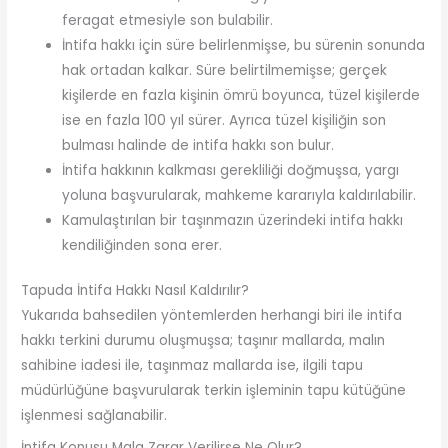
feragat etmesiyle son bulabilir.
İntifa hakkı için süre belirlenmişse, bu sürenin sonunda
hak ortadan kalkar. Süre belirtilmemişse; gerçek
kişilerde en fazla kişinin ömrü boyunca, tüzel kişilerde
ise en fazla 100 yıl sürer. Ayrıca tüzel kişiliğin son
bulması halinde de intifa hakkı son bulur.
İntifa hakkının kalkması gerekliliği doğmuşsa, yargı
yoluna başvurularak, mahkeme kararıyla kaldırılabilir.
Kamulaştırılan bir taşınmazın üzerindeki intifa hakkı
kendiliğinden sona erer.
Tapuda İntifa Hakkı Nasıl Kaldırılır?
Yukarıda bahsedilen yöntemlerden herhangi biri ile intifa
hakkı terkini durumu oluşmuşsa; taşınır mallarda, malın
sahibine iadesi ile, taşınmaz mallarda ise, ilgili tapu
müdürlüğüne başvurularak terkin işleminin tapu kütüğüne
işlenmesi sağlanabilir.
İntifa Konusu Mala Zarar Verilirse Ne Olur?