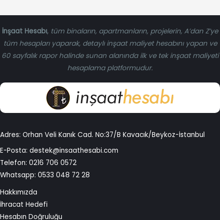
İnşaat Hesabı
,
tüm binaların, apartmanların, projelerin, A’dan Z’ye
tüm hesapları yaparak, detaylı inşaat maliyet hesabını yapan ve
60 sayfalık rapor halinde sunan alanında ilk ve tek inşaat maliyeti
hesaplama platformudur.
Adres: Orhan Veli Kanık Cad. No:37/B Kavacık/Beykoz-İstanbul
E-Posta:
destek@insaathesabi.com
Telefon:
0216 706 0572
Whatsapp:
0533 048 72 28
Hakkımızda
İhracat Hedefi
Hesabın Doğruluğu