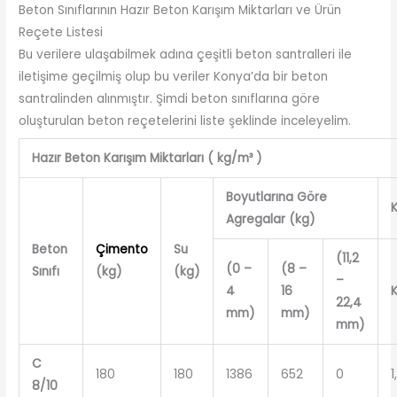
Beton Sınıflarının Hazır Beton Karışım Miktarları ve Ürün
Reçete Listesi
Bu verilere ulaşabilmek adına çeşitli beton santralleri ile
iletişime geçilmiş olup bu veriler Konya’da bir beton
santralinden alınmıştır. Şimdi beton sınıflarına göre
oluşturulan beton reçetelerini liste şeklinde inceleyelim.
Hazır Beton Karışım Miktarları ( kg/m³ )
Boyutlarına Göre
K
Agregalar (kg)
Beton
Çimento
Su
(11,2
(0 –
(8 –
Sınıfı
(kg)
(kg)
–
4
16
K
22,4
mm)
mm)
mm)
C
180
180
1386
652
0
1
8/10