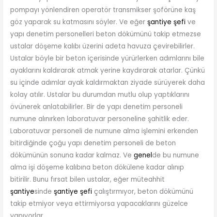
pompayı yönlendiren operatör transmikser şoförüne kaş
göz yaparak su katmasını söyler. Ve eğer
şantiye şefi
ve
yapı denetim personelleri beton dökümünü takip etmezse
ustalar döşeme kalıbı üzerini adeta havuza çevirebilirler.
Ustalar böyle bir beton içerisinde yürürlerken adımlarını bile
ayaklarını kaldırarak atmak yerine kaydırarak atarlar. Çünkü
su içinde adımlar ayak kaldırmaktan ziyade sürüyerek daha
kolay atılır. Ustalar bu durumdan mutlu olup yaptıklarını
övünerek anlatabilirler. Bir de yapı denetim personeli
numune alınırken laboratuvar personeline şahitlik eder.
Laboratuvar personeli de numune alma işlemini erkenden
bitirdiğinde çoğu yapı denetim personeli de beton
dökümünün sonuna kadar kalmaz. Ve
genel
de bu numune
alma işi döşeme kalıbına beton dökülene kadar alınıp
bitirilir. Bunu fırsat bilen ustalar, eğer müteahhit
şantiye
sinde
şantiye şefi
çalıştırmıyor, beton dökümünü
takip etmiyor veya ettirmiyorsa yapacaklarını güzelce
yapıyorlar.