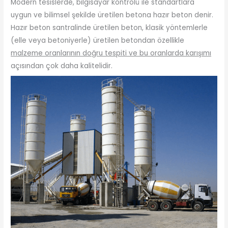
Modern tesislerde, bilgisayar kontrolü ile standartlara
uygun ve bilimsel şekilde üretilen betona hazır beton denir.
Hazır beton santralinde üretilen beton, klasik yöntemlerle
(elle veya betoniyerle) üretilen betondan özellikle
malzeme oranlarının doğru tespiti ve bu oranlarda karışımı
açısından çok daha kalitelidir.