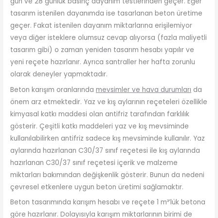
gün ve 28 günlük basınç dayanım testlerinden geçer. Eğer
tasarım istenilen dayanımda ise tasarlanan beton üretime
geçer. Fakat istenilen dayanım miktarlarına erişilemiyor
veya diğer isteklere olumsuz cevap alıyorsa (fazla maliyetli
tasarım gibi) o zaman yeniden tasarım hesabı yapılır ve
yeni reçete hazırlanır. Ayrıca santraller her hafta zorunlu
olarak deneyler yapmaktadır.
Beton karışım oranlarında
mevsimler ve hava durumları
da
önem arz etmektedir. Yaz ve kış aylarının reçeteleri özellikle
kimyasal katkı maddesi olan antifriz tarafından farklılık
gösterir. Çeşitli katkı maddeleri yaz ve kış mevsiminde
kullanılabilirken antifriz sadece kış mevsiminde kullanılır. Yaz
aylarında hazırlanan C30/37 sınıf reçetesi ile kış aylarında
hazırlanan C30/37 sınıf reçetesi içerik ve malzeme
miktarları bakımından değişkenlik gösterir. Bunun da nedeni
çevresel etkenlere uygun beton üretimi sağlamaktır.
Beton tasarımında karışım hesabı ve reçete 1 m³’lük betona
göre hazırlanır. Dolayısıyla karışım miktarlarının birimi de