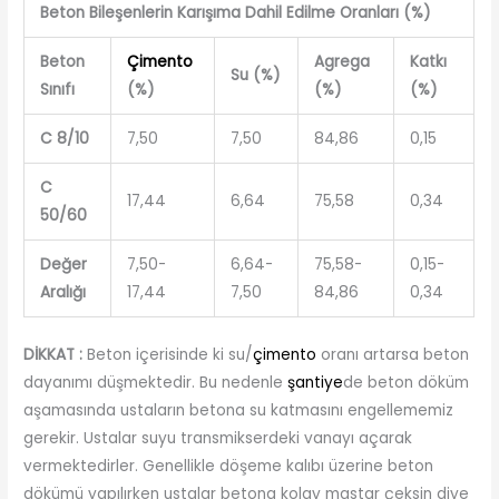
Beton Bileşenlerin Karışıma Dahil Edilme Oranları (%)
Beton
Çimento
Agrega
Katkı
Su (%)
Sınıfı
(%)
(%)
(%)
C 8/10
7,50
7,50
84,86
0,15
C
17,44
6,64
75,58
0,34
50/60
Değer
7,50-
6,64-
75,58-
0,15-
Aralığı
17,44
7,50
84,86
0,34
DİKKAT :
Beton içerisinde ki su/
çimento
oranı artarsa beton
dayanımı düşmektedir. Bu nedenle
şantiye
de beton döküm
aşamasında ustaların betona su katmasını engellememiz
gerekir. Ustalar suyu transmikserdeki vanayı açarak
vermektedirler. Genellikle döşeme kalıbı üzerine beton
dökümü yapılırken ustalar betona kolay mastar çeksin diye