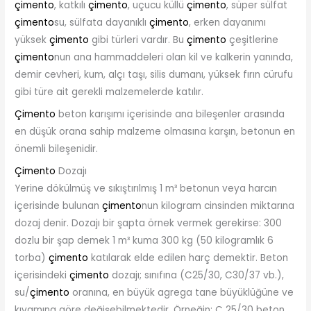
çimento
, katkılı
çimento
, uçucu küllü
çimento
, süper sülfat
çimento
su, sülfata dayanıklı
çimento
, erken dayanımı
yüksek
çimento
gibi türleri vardır. Bu
çimento
çeşitlerine
çimento
nun ana hammaddeleri olan kil ve kalkerin yanında,
demir cevheri, kum, alçı taşı, silis dumanı, yüksek fırın cürufu
gibi türe ait gerekli malzemelerde katılır.
Çimento
beton karışımı içerisinde ana bileşenler arasında
en düşük orana sahip malzeme olmasına karşın, betonun en
önemli bileşenidir.
Çimento
Dozajı
Yerine dökülmüş ve sıkıştırılmış 1 m³ betonun veya harcın
içerisinde bulunan
çimento
nun kilogram cinsinden miktarına
dozaj denir. Dozajı bir şapta örnek vermek gerekirse: 300
dozlu bir şap demek 1 m³ kuma 300 kg (50 kilogramlık 6
torba)
çimento
katılarak elde edilen harç demektir. Beton
içerisindeki
çimento
dozajı; sınıfına (C25/30, C30/37 vb.),
su/
çimento
oranına, en büyük agrega tane büyüklüğüne ve
kıvamına göre değişebilmektedir. Örneğin; C 25/30 beton