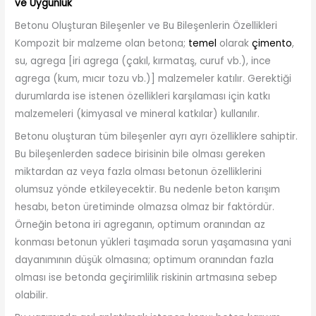
ve Uygunluk
Betonu Oluşturan Bileşenler ve Bu Bileşenlerin Özellikleri
Kompozit bir malzeme olan betona;
temel
olarak
çimento
,
su, agrega [iri agrega (çakıl, kırmataş, curuf vb.), ince
agrega (kum, mıcır tozu vb.)] malzemeler katılır. Gerektiği
durumlarda ise istenen özellikleri karşılaması için katkı
malzemeleri (kimyasal ve mineral katkılar) kullanılır.
Betonu oluşturan tüm bileşenler ayrı ayrı özelliklere sahiptir.
Bu bileşenlerden sadece birisinin bile olması gereken
miktardan az veya fazla olması betonun özelliklerini
olumsuz yönde etkileyecektir. Bu nedenle beton karışım
hesabı, beton üretiminde olmazsa olmaz bir faktördür.
Örneğin betona iri agreganın, optimum oranından az
konması betonun yükleri taşımada sorun yaşamasına yani
dayanımının düşük olmasına; optimum oranından fazla
olması ise betonda geçirimlilik riskinin artmasına sebep
olabilir.