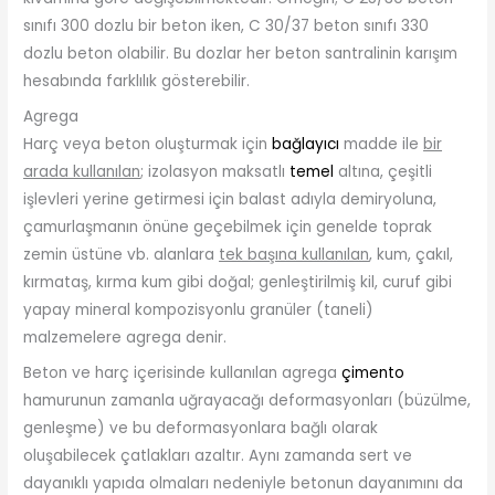
sınıfı 300 dozlu bir beton iken, C 30/37 beton sınıfı 330
dozlu beton olabilir. Bu dozlar her beton santralinin karışım
hesabında farklılık gösterebilir.
Agrega
Harç veya beton oluşturmak için
bağlayıcı
madde ile
bir
arada kullanılan
; izolasyon maksatlı
temel
altına, çeşitli
işlevleri yerine getirmesi için balast adıyla demiryoluna,
çamurlaşmanın önüne geçebilmek için genelde toprak
zemin üstüne vb. alanlara
tek başına kullanılan
, kum, çakıl,
kırmataş, kırma kum gibi doğal; genleştirilmiş kil, curuf gibi
yapay mineral kompozisyonlu granüler (taneli)
malzemelere agrega denir.
Beton ve harç içerisinde kullanılan agrega
çimento
hamurunun zamanla uğrayacağı deformasyonları (büzülme,
genleşme) ve bu deformasyonlara bağlı olarak
oluşabilecek çatlakları azaltır. Aynı zamanda sert ve
dayanıklı yapıda olmaları nedeniyle betonun dayanımını da