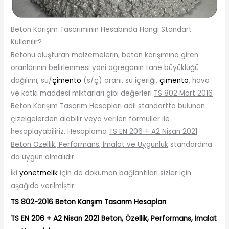
Beton Karışım Tasarımının Hesabında Hangi Standart
Kullanılır?
Betonu oluşturan malzemelerin, beton karışımına giren
oranlarının belirlenmesi yani agreganın tane büyüklüğü
dağılımı, su/
çimento
(s/ç) oranı, su içeriği,
çimento
, hava
ve katkı maddesi miktarları gibi değerleri
TS 802 Mart 2016
Beton Karışım Tasarım Hesapları
adlı standartta bulunan
çizelgelerden alabilir veya verilen formuller ile
hesaplayabiliriz. Hesaplama
TS EN 206 + A2 Nisan 2021
Beton Özellik, Performans, İmalat ve Uygunluk
standardına
da uygun olmalıdır.
İki
yönetmelik
için de döküman bağlantıları sizler için
aşağıda verilmiştir:
TS 802-2016 Beton Karışım Tasarım Hesapları
TS EN 206 + A2 Nisan 2021 Beton, Özellik, Performans, İmalat