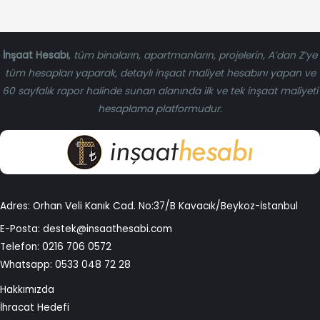
İnşaat Hesabı
,
tüm binaların, apartmanların, projelerin, A’dan Z’ye
tüm hesapları yaparak, detaylı inşaat maliyet hesabını yapan ve
60 sayfalık rapor halinde sunan alanında ilk ve tek inşaat maliyeti
hesaplama platformudur.
Adres: Orhan Veli Kanık Cad. No:37/B Kavacık/Beykoz-İstanbul
E-Posta:
destek@insaathesabi.com
Telefon:
0216 706 0572
Whatsapp:
0533 048 72 28
Hakkımızda
İhracat Hedefi