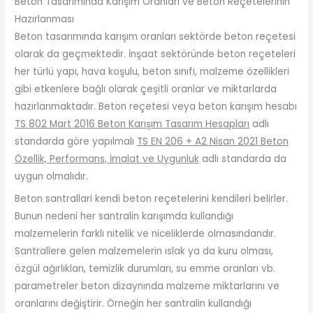
Beton Tasarımında Karışım Oranları ve Beton Reçetelerinin
Hazırlanması
Beton tasarımında karışım oranları sektörde beton reçetesi
olarak da geçmektedir. İnşaat sektöründe beton reçeteleri
her türlü yapı, hava koşulu, beton sınıfı, malzeme özellikleri
gibi etkenlere bağlı olarak çeşitli oranlar ve miktarlarda
hazırlanmaktadır. Beton reçetesi veya beton karışım hesabı
TS 802 Mart 2016 Beton Karışım Tasarım Hesapları
adlı
standarda göre yapılmalı
TS EN 206 + A2 Nisan 2021 Beton
Özellik, Performans, İmalat ve Uygunluk
adlı standarda da
uygun olmalıdır.
Beton santrallari kendi beton reçetelerini kendileri belirler.
Bunun nedeni her santralin karışımda kullandığı
malzemelerin farklı nitelik ve niceliklerde olmasındandır.
Santrallere gelen malzemelerin ıslak ya da kuru olması,
özgül ağırlıkları, temizlik durumları, su emme oranları vb.
parametreler beton dizaynında malzeme miktarlarını ve
oranlarını değiştirir. Örneğin her santralin kullandığı