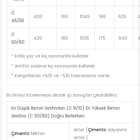
C
400
160
1049
166
625
45/55
C
420
160
1005
175
640
4
50/60
* Katkı yaz ve kış sezonunda kullanılır.
* Antifriz sadece kış sezonunda kullanılır.
* Karışımlarda +%10 ve -%10 toleransımız vardır.
Bu listeyi incelemeye alırsak şu sonuçları çıkarabiliriz:
En Düşük Beton Sınıfından (C 8/10) En Yüksek Beton
Sınıfına (C 50/60) Doğru İlerlerken:
Artar (
Çimento
dayanımı
Çimento
Miktarı
artırır.)