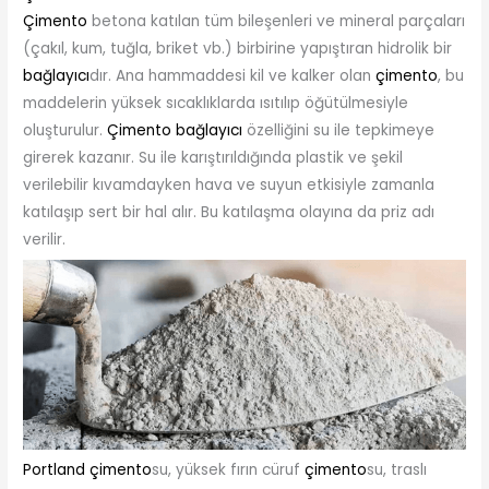
Çimento
betona katılan tüm bileşenleri ve mineral parçaları
(çakıl, kum, tuğla, briket vb.) birbirine yapıştıran hidrolik bir
bağlayıcı
dır. Ana hammaddesi kil ve kalker olan
çimento
, bu
maddelerin yüksek sıcaklıklarda ısıtılıp öğütülmesiyle
oluşturulur.
Çimento
bağlayıcı
özelliğini su ile tepkimeye
girerek kazanır. Su ile karıştırıldığında plastik ve şekil
verilebilir kıvamdayken hava ve suyun etkisiyle zamanla
katılaşıp sert bir hal alır. Bu katılaşma olayına da priz adı
verilir.
Portland çimento
su, yüksek fırın cüruf
çimento
su, traslı