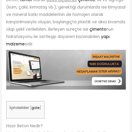
(kum, çakıl, kırmataş vb.); gerektiği durumlarda ise kimyasal
ve mineral katkı maddelerinin de homojen olarak
karıştırılmasıyla oluşan, başlangıçta plastik ve akıcı kıvamda
olup şekil verilebilen, ilerleyen süreçte ise
çimento
nun
hidratasyonu ile sertleşip dayanım kazanabilen
yapı
malzeme
sidir.
İçindekiler
[
gizle
]
Hazır Beton Nedir?