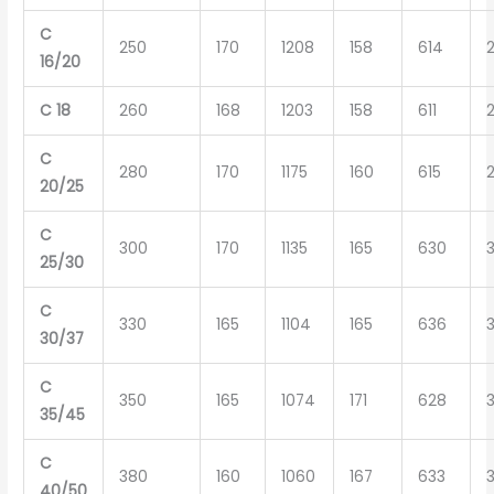
C
250
170
1208
158
614
2
16/20
C 18
260
168
1203
158
611
2
C
280
170
1175
160
615
2
20/25
C
300
170
1135
165
630
3
25/30
C
330
165
1104
165
636
3
30/37
C
350
165
1074
171
628
3
35/45
C
380
160
1060
167
633
3
40/50