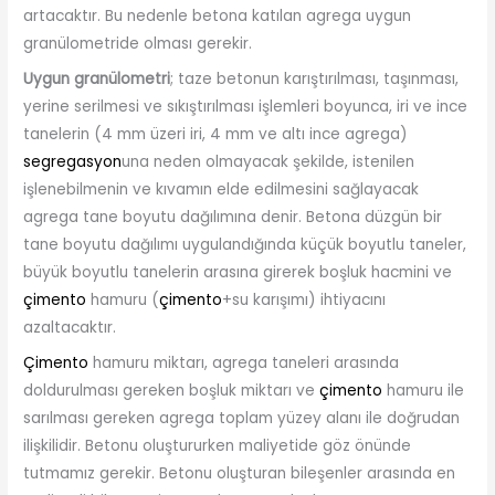
artacaktır. Bu nedenle betona katılan agrega uygun
granülometride olması gerekir.
Uygun granülometri
; taze betonun karıştırılması, taşınması,
yerine serilmesi ve sıkıştırılması işlemleri boyunca, iri ve ince
tanelerin (4 mm üzeri iri, 4 mm ve altı ince agrega)
segregasyon
una neden olmayacak şekilde, istenilen
işlenebilmenin ve kıvamın elde edilmesini sağlayacak
agrega tane boyutu dağılımına denir. Betona düzgün bir
tane boyutu dağılımı uygulandığında küçük boyutlu taneler,
büyük boyutlu tanelerin arasına girerek boşluk hacmini ve
çimento
hamuru (
çimento
+su karışımı) ihtiyacını
azaltacaktır.
Çimento
hamuru miktarı, agrega taneleri arasında
doldurulması gereken boşluk miktarı ve
çimento
hamuru ile
sarılması gereken agrega toplam yüzey alanı ile doğrudan
ilişkilidir. Betonu oluştururken maliyetide göz önünde
tutmamız gerekir. Betonu oluşturan bileşenler arasında en