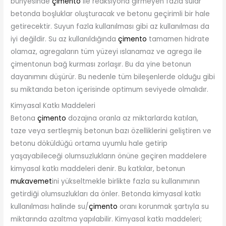
bünyesinde
çimento
ile reaksiyona girmeyen fazla sular
betonda boşluklar oluşturacak ve betonu geçirimli bir hale
getirecektir. Suyun fazla kullanılması gibi az kullanılması da
iyi değildir. Su az kullanıldığında
çimento
tamamen hidrate
olamaz, agregaların tüm yüzeyi ıslanamaz ve agrega ile
çimentonun bağ kurması zorlaşır. Bu da yine betonun
dayanımını düşürür. Bu nedenle tüm bileşenlerde olduğu gibi
su miktarıda beton içerisinde optimum seviyede olmalıdır.
Kimyasal Katkı Maddeleri
Betona
çimento
dozajına oranla az miktarlarda katılan,
taze veya sertleşmiş betonun bazı özelliklerini geliştiren ve
betonu döküldüğü ortama uyumlu hale getirip
yaşayabileceği olumsuzlukların önüne geçiren maddelere
kimyasal katkı maddeleri denir. Bu katkılar, betonun
mukavemet
ini yükseltmekle birlikte fazla su kullanımının
getirdiği olumsuzlukları da önler. Betonda kimyasal katkı
kullanılması halinde su/
çimento
oranı korunmak şartıyla su
miktarında azaltma yapılabilir. Kimyasal katkı maddeleri;