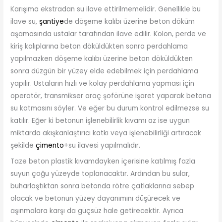
Karışıma ekstradan su ilave ettirilmemelidir. Genellikle bu
ilave su,
şantiye
de döşeme kalıbı üzerine beton döküm
aşamasında ustalar tarafından ilave edilir. Kolon, perde ve
kiriş kalıplarına beton döküldükten sonra perdahlama
yapılmazken döşeme kalıbı üzerine beton döküldükten
sonra düzgün bir yüzey elde edebilmek için perdahlama
yapılır. Ustaların hızlı ve kolay perdahlama yapması için
operatör, transmikser araç şoförüne işaret yaparak betona
su katmasını söyler. Ve eğer bu durum kontrol edilmezse su
katılır. Eğer ki betonun işlenebilirlik kıvamı az ise uygun
miktarda akışkanlaştırıcı katkı veya işlenebilirliği artıracak
şekilde
çimento
+su ilavesi yapılmalıdır.
Taze beton plastik kıvamdayken içerisine katılmış fazla
suyun çoğu yüzeyde toplanacaktır. Ardından bu sular,
buharlaştıktan sonra betonda rötre çatlaklarına sebep
olacak ve betonun yüzey dayanımını düşürecek ve
aşınmalara karşı da güçsüz hale getirecektir. Ayrıca