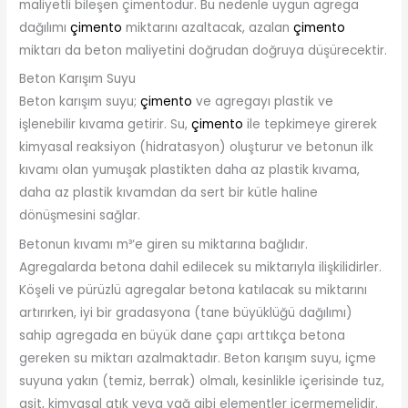
maliyetli bileşen çimentodur. Bu nedenle uygun agrega
dağılımı
çimento
miktarını azaltacak, azalan
çimento
miktarı da beton maliyetini doğrudan doğruya düşürecektir.
Beton Karışım Suyu
Beton karışım suyu;
çimento
ve agregayı plastik ve
işlenebilir kıvama getirir. Su,
çimento
ile tepkimeye girerek
kimyasal reaksiyon (hidratasyon) oluşturur ve betonun ilk
kıvamı olan yumuşak plastikten daha az plastik kıvama,
daha az plastik kıvamdan da sert bir kütle haline
dönüşmesini sağlar.
Betonun kıvamı m³‘e giren su miktarına bağlıdır.
Agregalarda betona dahil edilecek su miktarıyla ilişkilidirler.
Köşeli ve pürüzlü agregalar betona katılacak su miktarını
artırırken, iyi bir gradasyona (tane büyüklüğü dağılımı)
sahip agregada en büyük dane çapı arttıkça betona
gereken su miktarı azalmaktadır. Beton karışım suyu, içme
suyuna yakın (temiz, berrak) olmalı, kesinlikle içerisinde tuz,
asit, kimyasal atık veya yağ gibi elementler içermemelidir.