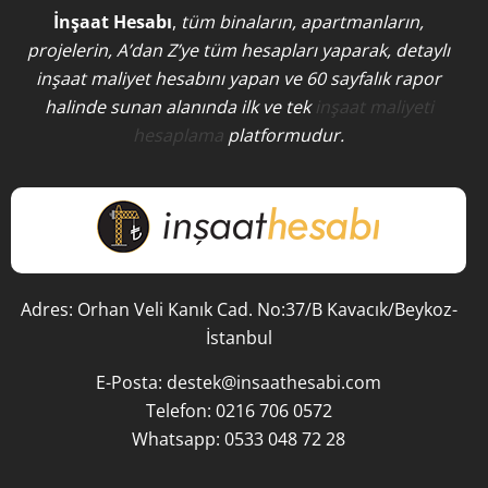
İnşaat Hesabı
,
tüm binaların, apartmanların,
projelerin, A’dan Z’ye tüm hesapları yaparak, detaylı
inşaat maliyet hesabını yapan ve 60 sayfalık rapor
halinde sunan alanında ilk ve tek
inşaat maliyeti
hesaplama
platformudur.
Adres: Orhan Veli Kanık Cad. No:37/B Kavacık/Beykoz-
İstanbul
E-Posta:
destek@insaathesabi.com
Telefon:
0216 706 0572
Whatsapp:
0533 048 72 28