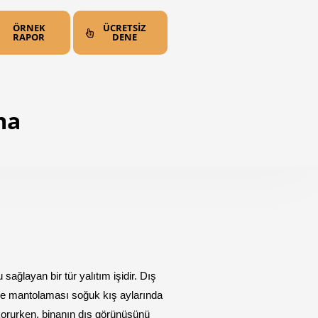
ÖRNEK
ÜCRETSİZ
RAPOR
DENE
ma
ağlayan bir tür yalıtım işidir. Dış 
he mantolaması soğuk kış aylarında 
korurken, binanın dış görünüşünü 