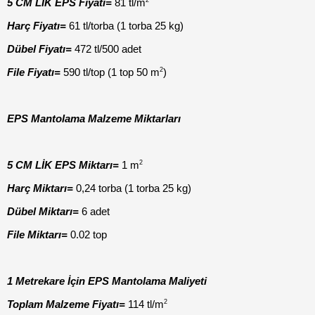
5 CM LİK EPS Fiyatı=
 81 tl/m
Harç Fiyatı=
 61 tl/torba (1 torba 25 kg)
Dübel Fiyatı=
 472 tl/500 adet
2
File Fiyatı=
 590 tl/top (1 top 50 m
)
EPS Mantolama Malzeme Miktarları
2
5 CM LİK EPS Miktarı=
 1 m
Harç Miktarı=
 0,24 torba (1 torba 25 kg)
Dübel Miktarı=
 6 adet
File Miktarı=
 0.02 top
1 Metrekare İçin EPS Mantolama Maliyeti
2
Toplam Malzeme Fiyatı=
 114 tl/m