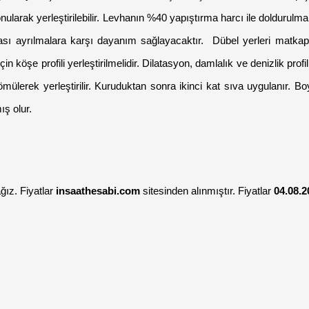
ularak yerleştirilebilir. Levhanın %40 yapıştırma harcı ile doldurulmal
sı ayrılmalara karşı dayanım sağlayacaktır.  Dübel yerleri matkap y
köşe profili yerleştirilmelidir. Dilatasyon, damlalık ve denizlik profille
e gömülerek yerleştirilir. Kuruduktan sonra ikinci kat sıva uygulanır.
ş olur.  
ız. Fiyatlar 
insaathesabi.com
 sitesinden alınmıştır. Fiyatlar 
04.08.2