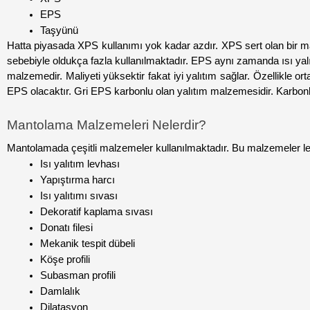
EPS
Taşyünü 
Hatta piyasada XPS kullanımı yok kadar azdır. XPS sert olan bir ma
sebebiyle oldukça fazla kullanılmaktadır. EPS aynı zamanda ısı yal
malzemedir. Maliyeti yüksektir fakat iyi yalıtım sağlar. Özellikle
EPS olacaktır. Gri EPS karbonlu olan yalıtım malzemesidir. Karbonlu
Mantolama Malzemeleri Nelerdir?
Mantolamada çeşitli malzemeler kullanılmaktadır. Bu malzemeler lev
Isı yalıtım levhası
Yapıştırma harcı
Isı yalıtımı sıvası
Dekoratif kaplama sıvası
Donatı filesi
Mekanik tespit dübeli
Köşe profili
Subasman profili
Damlalık
Dilatasyon