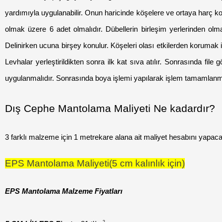
yardımıyla uygulanabilir. Onun haricinde köşelere ve ortaya harç kon
olmak üzere 6 adet olmalıdır. Dübellerin birleşim yerlerinden olma
Delinirken ucuna birşey konulur. Köşeleri olası etkilerden korumak için 
Levhalar yerleştirildikten sonra ilk kat sıva atılır. Sonrasında fil
uygulanmalıdır. Sonrasında boya işlemi yapılarak işlem tamamlanmı
Dış Cephe Mantolama Maliyeti Ne kadardır?
3 farklı malzeme için 1 metrekare alana ait maliyet hesabını yapacağ
EPS Mantolama Maliyeti(5 cm kalınlık için)
EPS Mantolama Malzeme Fiyatları
2