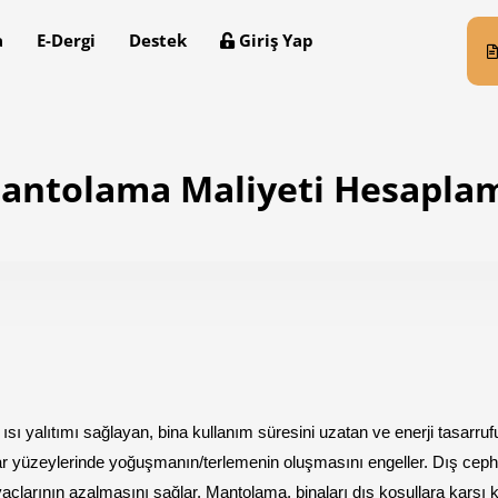
a
E-Dergi
Destek
Giriş Yap
antolama Maliyeti Hesapla
sı yalıtımı sağlayan, bina kullanım süresini uzatan ve enerji tasarrufu s
ar yüzeylerinde yoğuşmanın/terlemenin oluşmasını engeller. Dış cep
yaçlarının azalmasını sağlar. Mantolama, binaları dış koşullara karşı 