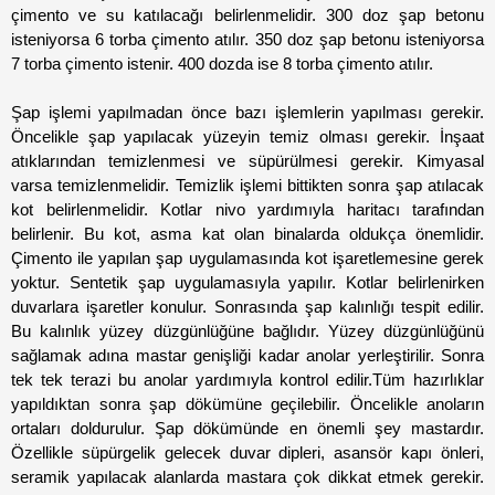
çimento ve su katılacağı belirlenmelidir. 300 doz şap betonu 
isteniyorsa 6 torba çimento atılır. 350 doz şap betonu isteniyorsa 
7 torba çimento istenir. 400 dozda ise 8 torba çimento atılır. 
Şap işlemi yapılmadan önce bazı işlemlerin yapılması gerekir. 
Öncelikle şap yapılacak yüzeyin temiz olması gerekir. İnşaat 
atıklarından temizlenmesi ve süpürülmesi gerekir. Kimyasal 
varsa temizlenmelidir. Temizlik işlemi bittikten sonra şap atılacak 
kot belirlenmelidir. Kotlar nivo yardımıyla haritacı tarafından 
belirlenir. Bu kot, asma kat olan binalarda oldukça önemlidir. 
Çimento ile yapılan şap uygulamasında kot işaretlemesine gerek 
yoktur. Sentetik şap uygulamasıyla yapılır. Kotlar belirlenirken 
duvarlara işaretler konulur. Sonrasında şap kalınlığı tespit edilir. 
Bu kalınlık yüzey düzgünlüğüne bağlıdır. Yüzey düzgünlüğünü 
sağlamak adına mastar genişliği kadar anolar yerleştirilir. Sonra 
tek tek terazi bu anolar yardımıyla kontrol edilir.Tüm hazırlıklar 
yapıldıktan sonra şap dökümüne geçilebilir. Öncelikle anoların 
ortaları doldurulur. Şap dökümünde en önemli şey mastardır. 
Özellikle süpürgelik gelecek duvar dipleri, asansör kapı önleri, 
seramik yapılacak alanlarda mastara çok dikkat etmek gerekir. 