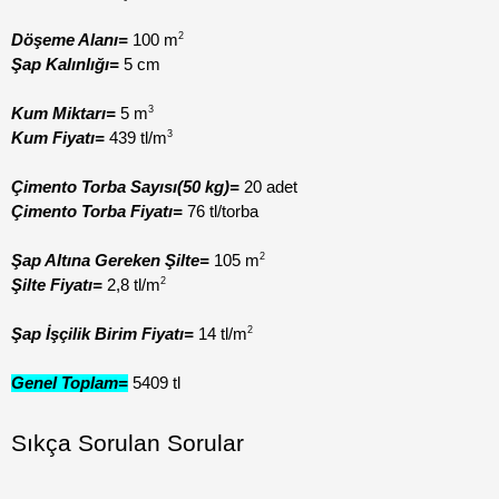
2
Döşeme Alanı=
 100 m
Şap Kalınlığı=
 5 cm
3
Kum Miktarı=
 5 m
3
Kum Fiyatı= 
439 tl/m
Çimento Torba Sayısı(50 kg)=
 20 adet
Çimento Torba Fiyatı=
 76 tl/torba
2
Şap Altına Gereken Şilte= 
105 m
2
Şilte Fiyatı=
 2,8 tl/m
2
Şap İşçilik Birim Fiyatı=
 14 tl/m
Genel Toplam=
 5409 tl 
Sıkça Sorulan Sorular