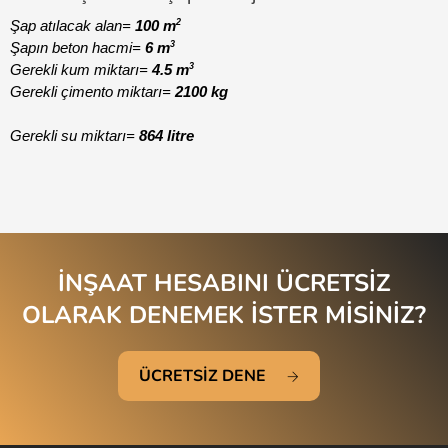
2
Şap atılacak alan= 
100 m
3
Şapın beton hacmi= 
6 m
3
Gerekli kum miktarı=
 4.5 m
Gerekli çimento miktarı= 
2100 kg
Gerekli su miktarı= 
864 litre
İNŞAAT HESABINI ÜCRETSİZ
OLARAK DENEMEK İSTER MİSİNİZ?
ÜCRETSİZ DENE