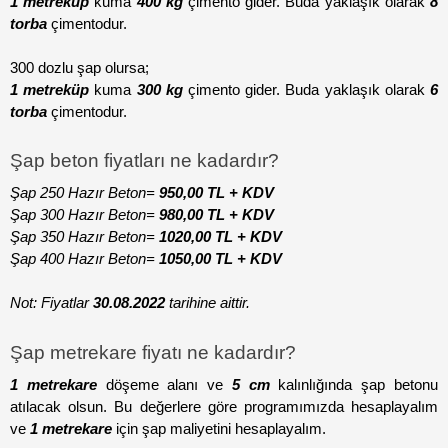
1 metreküp
 kuma 
400 kg
 çimento gider. Buda yaklaşık olarak 
8 
torba
 çimentodur.
300 dozlu şap olursa;
1 metreküp
 kuma 
300 kg
 çimento gider. Buda yaklaşık olarak 
6 
torba
 çimentodur.
Şap beton fiyatları ne kadardır?
Şap 250 Hazır Beton=
 950,00 TL + KDV
Şap 300 Hazır Beton=
 980,00 TL + KDV
Şap 350 Hazır Beton=
 1020,00 TL + KDV
Şap 400 Hazır Beton= 
1050,00 TL + KDV
Not: Fiyatlar 
30.08.2022
 tarihine aittir.
Şap metrekare fiyatı ne kadardır?
1 metrekare
 döşeme alanı ve 
5 cm
 kalınlığında şap betonu 
atılacak olsun. Bu değerlere göre programımızda hesaplayalım 
ve 
1 metrekare
 için şap maliyetini hesaplayalım.