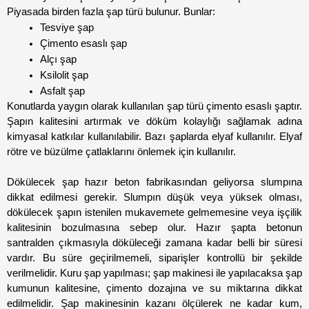
Piyasada birden fazla şap türü bulunur. Bunlar:
Tesviye şap
Çimento esaslı şap
Alçı şap
Ksilolit şap 
Asfalt şap
Konutlarda yaygın olarak kullanılan şap türü çimento esaslı şaptır. 
Şapın kalitesini artırmak ve döküm kolaylığı sağlamak adına 
kimyasal katkılar kullanılabilir. Bazı şaplarda elyaf kullanılır. Elyaf 
rötre ve büzülme çatlaklarını önlemek için kullanılır.  
Dökülecek şap hazır beton fabrikasından geliyorsa slumpına 
dikkat edilmesi gerekir. Slumpın düşük veya yüksek olması, 
dökülecek şapın istenilen mukavemete gelmemesine veya işçilik 
kalitesinin bozulmasına sebep olur. Hazır şapta betonun 
santralden çıkmasıyla döküleceği zamana kadar belli bir süresi 
vardır. Bu süre geçirilmemeli, siparişler kontrollü bir şekilde 
verilmelidir. Kuru şap yapılması; şap makinesi ile yapılacaksa şap 
kumunun kalitesine, çimento dozajına ve su miktarına dikkat 
edilmelidir. Şap makinesinin kazanı ölçülerek ne kadar kum, 