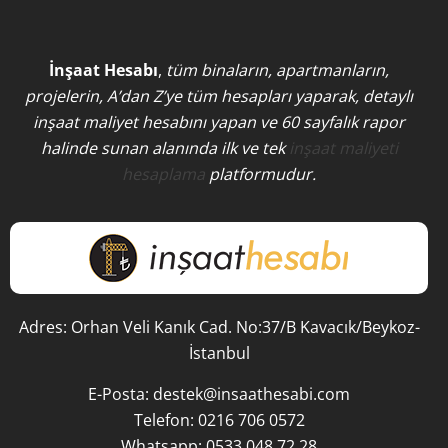
İnşaat Hesabı
,
tüm binaların, apartmanların,
projelerin, A’dan Z’ye tüm hesapları yaparak, detaylı
inşaat maliyet hesabını yapan ve 60 sayfalık rapor
halinde sunan alanında ilk ve tek
inşaat maliyeti
hesaplama
platformudur.
Adres: Orhan Veli Kanık Cad. No:37/B Kavacık/Beykoz-
İstanbul
E-Posta:
destek@insaathesabi.com
Telefon:
0216 706 0572
Whatsapp:
0533 048 72 28