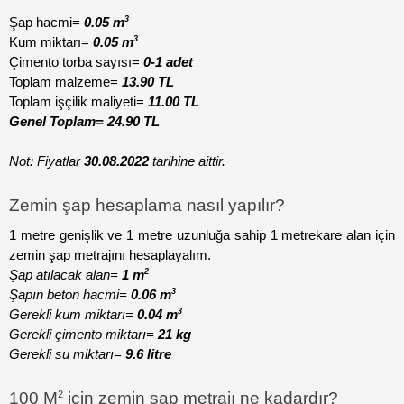
3
Şap hacmi= 
0.05 m
3
Kum miktarı=
 0.05 m
Çimento torba sayısı=
 0-1 adet
Toplam malzeme= 
13.90 TL
Toplam işçilik maliyeti= 
11.00 TL
Genel Toplam= 24.90 TL
Not: Fiyatlar 
30.08.2022
 tarihine aittir.
Zemin şap hesaplama nasıl yapılır?
1 metre genişlik ve 1 metre uzunluğa sahip 1 metrekare alan için 
zemin şap metrajını hesaplayalım.
2
Şap atılacak alan= 
1 m
3
Şapın beton hacmi= 
0.06 m
3
Gerekli kum miktarı=
 0.04 m
Gerekli çimento miktarı= 
21 kg
Gerekli su miktarı= 
9.6 litre
2
100 M
 için zemin şap metrajı ne kadardır?