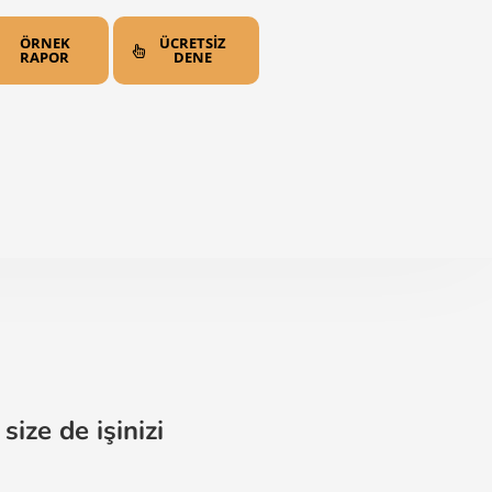
ÖRNEK
ÜCRETSİZ
RAPOR
DENE
ize de işinizi