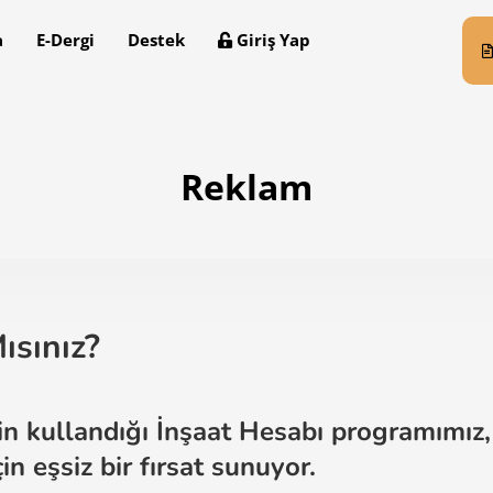
a
E-Dergi
Destek
Giriş Yap
Reklam
ısınız?
n kullandığı İnşaat Hesabı programımız, s
n eşsiz bir fırsat sunuyor.