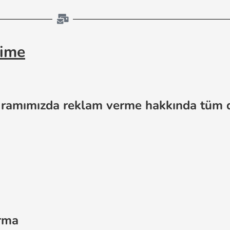
şime
ogramımızda reklam verme hakkında tüm d
ırma