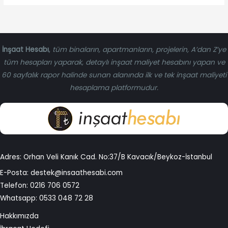
İnşaat Hesabı
,
tüm binaların, apartmanların, projelerin, A’dan Z’ye
tüm hesapları yaparak, detaylı inşaat maliyet hesabını yapan ve
60 sayfalık rapor halinde sunan alanında ilk ve tek inşaat maliyeti
hesaplama platformudur.
Adres: Orhan Veli Kanık Cad. No:37/B Kavacık/Beykoz-İstanbul
E-Posta:
destek@insaathesabi.com
Telefon:
0216 706 0572
Whatsapp:
0533 048 72 28
Hakkımızda