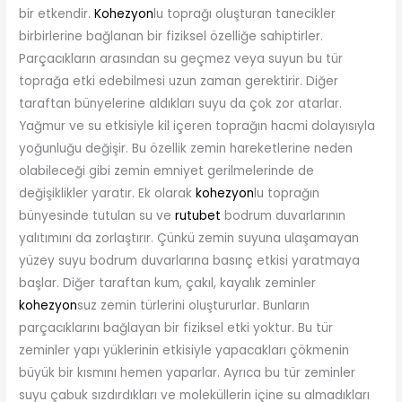
bir etkendir.
Kohezyon
lu toprağı oluşturan tanecikler
birbirlerine bağlanan bir fiziksel özelliğe sahiptirler.
Parçacıkların arasından su geçmez veya suyun bu tür
toprağa etki edebilmesi uzun zaman gerektirir. Diğer
taraftan bünyelerine aldıkları suyu da çok zor atarlar.
Yağmur ve su etkisiyle kil içeren toprağın hacmi dolayısıyla
yoğunluğu değişir. Bu özellik zemin hareketlerine neden
olabileceği gibi zemin emniyet gerilmelerinde de
değişiklikler yaratır. Ek olarak
kohezyon
lu toprağın
bünyesinde tutulan su ve
rutubet
bodrum duvarlarının
yalıtımını da zorlaştırır. Çünkü zemin suyuna ulaşamayan
yüzey suyu bodrum duvarlarına basınç etkisi yaratmaya
başlar. Diğer taraftan kum, çakıl, kayalık zeminler
kohezyon
suz zemin türlerini oluştururlar. Bunların
parçacıklarını bağlayan bir fiziksel etki yoktur. Bu tür
zeminler yapı yüklerinin etkisiyle yapacakları çökmenin
büyük bir kısmını hemen yaparlar. Ayrıca bu tür zeminler
suyu çabuk sızdırdıkları ve moleküllerin içine su almadıkları