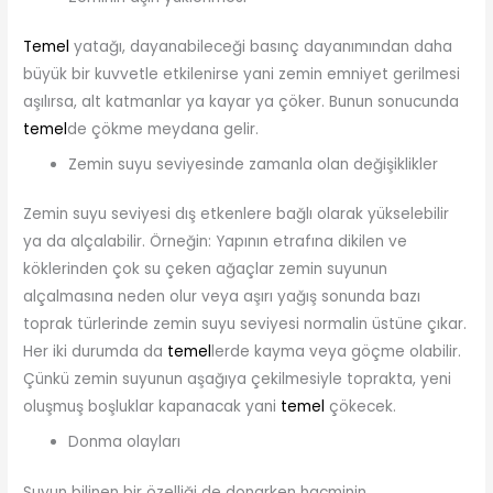
Temel
yatağı, dayanabileceği basınç dayanımından daha
büyük bir kuvvetle etkilenirse yani zemin emniyet gerilmesi
aşılırsa, alt katmanlar ya kayar ya çöker. Bunun sonucunda
temel
de çökme meydana gelir.
Zemin suyu seviyesinde zamanla olan değişiklikler
Zemin suyu seviyesi dış etkenlere bağlı olarak yükselebilir
ya da alçalabilir. Örneğin: Yapının etrafına dikilen ve
köklerinden çok su çeken ağaçlar zemin suyunun
alçalmasına neden olur veya aşırı yağış sonunda bazı
toprak türlerinde zemin suyu seviyesi normalin üstüne çıkar.
Her iki durumda da
temel
lerde kayma veya göçme olabilir.
Çünkü zemin suyunun aşağıya çekilmesiyle toprakta, yeni
oluşmuş boşluklar kapanacak yani
temel
çökecek.
Donma olayları
Suyun bilinen bir özelliği de donarken hacminin