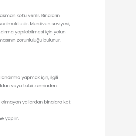
sman kotu verilir. Binaların
verilmektedir. Merdiven seviyesi,
ndırma yapılabilmesi için yolun
masının zorunluluğu bulunur.
andırma yapmak için, ilgili
yoldan veya tabii zeminden
ik olmayan yollardan binalara kot
 yapılır.