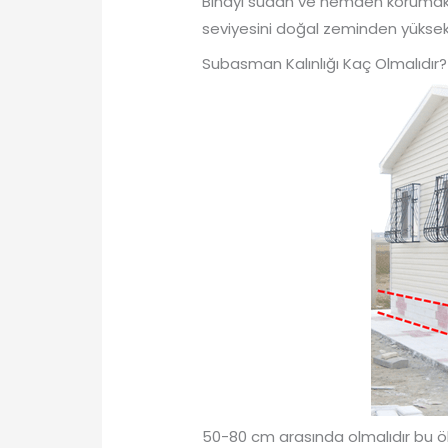
Binayı sudan ve nemden korumak e
seviyesini doğal zeminden yüksekt
Subasman Kalınlığı Kaç Olmalıdır?
50-80 cm arasında olmalıdır bu öl