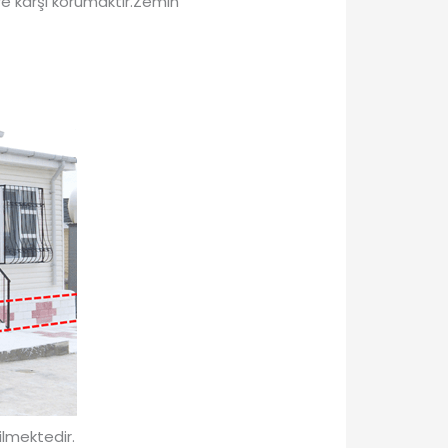
e karşı korumaktır.Zemin
ilmektedir.