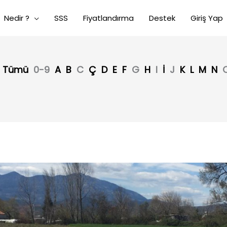
Nedir ?
SSS
Fiyatlandırma
Destek
Giriş Yap
Tümü
0-9
A
B
C
Ç
D
E
F
G
H
I
İ
J
K
L
M
N