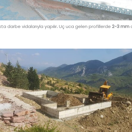
kta darbe vidalarıyla yapılır
.
Uç uca gelen profillerde
2-3 mm
a