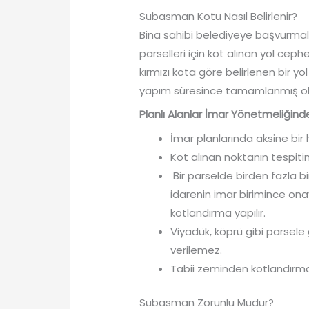
Subasman Kotu Nasıl Belirlenir?
Bina sahibi belediyeye başvurmalı
parselleri için kot alınan yol cep
kırmızı kota göre belirlenen bir yo
yapım süresince tamamlanmış olmas
Planlı Alanlar İmar Yönetmeliği
nde
İmar planlarında aksine bi
Kot alınan noktanın tespitind
Bir parselde birden fazla b
idarenin imar birimince ona
kotlandırma yapılır.
Viyadük, köprü gibi parsele 
verilemez.
Tabii zeminden kotlandırma
Subasman Zorunlu Mudur?