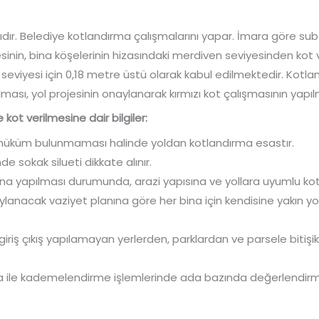
dır. Belediye kotlandırma çalışmalarını yapar. İmara göre suba
hesinin, bina köşelerinin hizasındaki merdiven seviyesinden kot 
l seviyesi için 0,18 metre üstü olarak kabul edilmektedir. Kotla
ı, yol projesinin onaylanarak kırmızı kot çalışmasının yapıl
 kot verilmesine dair bilgiler:
r hüküm bulunmaması halinde yoldan kotlandırma esastır.
e sokak silueti dikkate alınır.
ina yapılması durumunda, arazi yapısına ve yollara uyumlu kotl
ylanacak vaziyet planına göre her bina için kendisine yakın 
giriş çıkış yapılamayan yerlerden, parklardan ve parsele bitiş
 ile kademelendirme işlemlerinde ada bazında değerlendirme