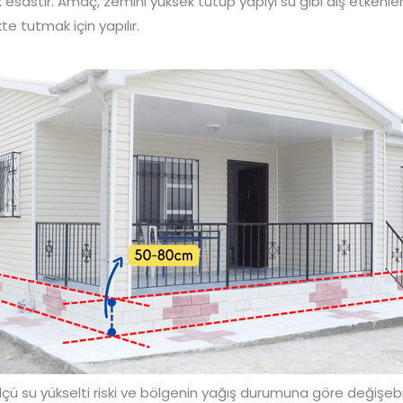
sastır. Amaç, zemini yüksek tutup yapıyı su gibi dış etkenler
e tutmak için yapılır.
çü su yükselti riski ve bölgenin yağış durumuna göre değişeb