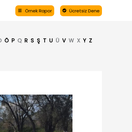
Örnek Rapor
Ücretsiz Dene
O
Ö
P
Q
R
S
Ş
T
U
Ü
V
W
X
Y
Z