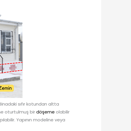
inadaki sıfır kotundan altta
ne oturtulmuş bir
döşeme
olabilir
ılabilir. Yapının modeline veya