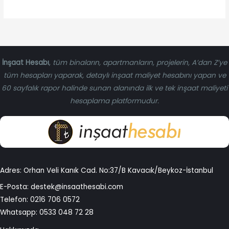
İnşaat Hesabı
,
tüm binaların, apartmanların, projelerin, A’dan Z’ye
tüm hesapları yaparak, detaylı inşaat maliyet hesabını yapan ve
60 sayfalık rapor halinde sunan alanında ilk ve tek inşaat maliyeti
hesaplama platformudur.
Adres: Orhan Veli Kanık Cad. No:37/B Kavacık/Beykoz-İstanbul
E-Posta:
destek@insaathesabi.com
Telefon:
0216 706 0572
Whatsapp:
0533 048 72 28