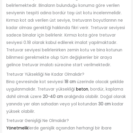
belirlemektedir. Binaların bulunduğu konuma göre verilen
seviyenin tespiti adına bordür taşı üst kotu incelenmelidir.
Kırmızı kot adı verilen üst seviye, tretuvarın boyutlarının ne
kadar olması gerektiği hakkında fikri verir. Tretuvar seviyesi
sadece binalar için belirlenir. Kırmızı kota göre tretuvar
seviyesi 0.18 olarak kabul edilerek imalat yapılmaktadır.
Tretuvar seviyesi belirlenirken zemin kotu ve bina kotunun
bilinmesi gerekmekte olup tüm değişkenler bir araya
gelince tretuvar imalatı sürecine start verilmektedir.
Tretuvar Yüksekliği Ne Kadar Olmalıdır?
Bina çevresinde kot seviyesi
18 cm
üzerinde olacak şekilde
uygulanmalıdır. Tretuvar yüksekliği
beton
, bordür, kaplama
dahil olmak üzere
20-40 cm
aralığında olabilir. Doğal olarak
yanında yer alan sahadan veya yol kotundan
30 cm
kadar
yüksek olabilir.
Tretuvar Genişliği Ne Olmalıdır?
Yönetmelik
lerde genişlik açısından herhangi bir ibare