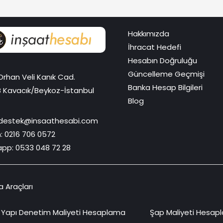
Hakkımızda
İhracat Hedefi
Hesabın Doğruluğu
Güncelleme Geçmişi
Orhan Veli Kanık Cad.
Banka Hesap Bilgileri
B Kavacık/Beykoz-İstanbul
Blog
destek@insaathesabi.com
n:
0216 706 0572
app:
0533 048 72 28
a Araçları
Yapı Denetim Maliyeti Hesaplama
Şap Maliyeti Hesap