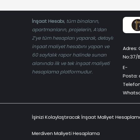
İnşaat Hesabı
,
tüm binaların,
apartmanların, projelerin, A’dan
Z’ye tüm hesapları yaparak, detaylı
inşaat maliyet hesabını yapan ve
Adres: 
60 sayfalık rapor halinde sunan
No:37/
alanında ilk ve tek inşaat maliyeti
E-
hesaplama platformudur.
Posta:
Telefo
Whats
İşinizi Kolaylaştıracak İnşaat Maliyet Hesaplam
Merdiven Maliyeti Hesaplama