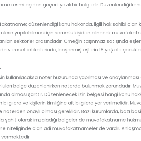
e resmi açıdan geçerli yazılı bir belgedir. Düzenlendiği konu fa
atname; düzenlendiği konu hakkında, ilgili hak sahibi olan kiş
emlerin yapılabilmesi için sorumlu kişiden alınacak muvafaka
lanılan sektörler arasındadır. Örneğin taşınmaz satışında eş
nda veraset intikallerinde, boşanmış eşlerin 18 yaş altı çocuklar
?
in kullanılacaksa noter huzurunda yapılması ve onaylanması ge
umluları belge düzenlenirken noterde bulunmak zorundadır. 
larında olması şarttır. Düzenlenecek izin belgesi hangi konu ha
tüm bilgilere ve kişilerin kimliğine ait bilgilere yer verilmelidir.
oterden onaylı olması gereklidir. Bazı kurumlarda, bazı basit
ahit olarak imzaladığı belgeler de muvafakatname hükmünd
eşme niteliğinde olan adi muvafakatnameler de vardır. Anlaşm
r vermektedir.