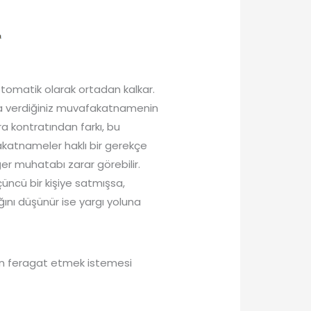
tomatik olarak ortadan kalkar.
nda verdiğiniz muvafakatnamenin
a kontratından farkı, bu
akatnameler haklı bir gerekçe
ğer muhatabı zarar görebilir.
çüncü bir kişiye satmışsa,
ını düşünür ise yargı yoluna
ndan feragat etmek istemesi