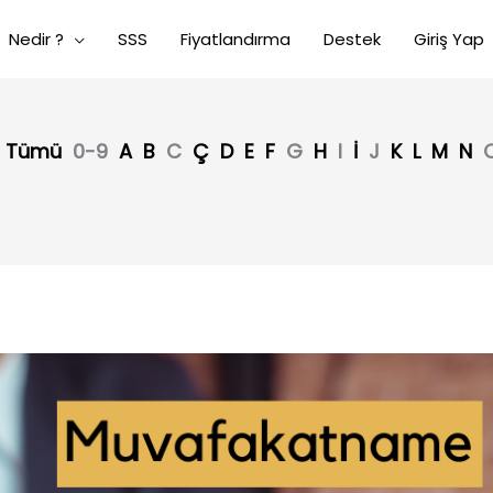
Nedir ?
SSS
Fiyatlandırma
Destek
Giriş Yap
Tümü
0-9
A
B
C
Ç
D
E
F
G
H
I
İ
J
K
L
M
N