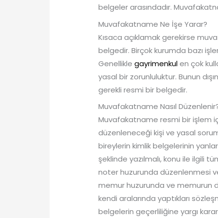
belgeler arasındadır. Muvafakatnam
Muvafakatname Ne İşe Yarar?
Kısaca açıklamak gerekirse muvafak
belgedir. Birçok kurumda bazı işl
Genellikle
gayrimenkul
en çok kul
yasal bir zorunluluktur. Bunun dışı
gerekli resmi bir belgedir.
Muvafakatname Nasıl Düzenlenir
Muvafakatname resmi bir işlem iç
düzenleneceği kişi ve yasal sor
bireylerin kimlik belgelerinin yan
şeklinde yazılmalı, konu ile ilgili 
noter huzurunda düzenlenmesi ve n
memur huzurunda ve memurun da ş
kendi aralarında yaptıkları sözl
belgelerin geçerliliğine yargı kara