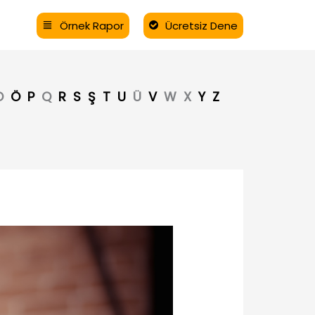
Örnek Rapor
Ücretsiz Dene
O
Ö
P
Q
R
S
Ş
T
U
Ü
V
W
X
Y
Z