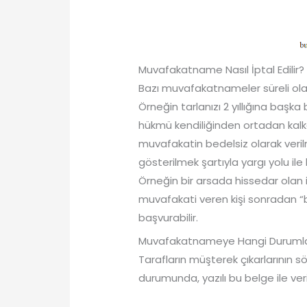
Muvafakatname Nasıl İptal Edilir?
Bazı muvafakatnameler süreli ola
Örneğin tarlanızı 2 yıllığına baş
hükmü kendiliğinden ortadan kalkar
muvafakatin bedelsiz olarak veril
gösterilmek şartıyla yargı yolu il
Örneğin bir arsada hissedar olan ik
muvafakati veren kişi sonradan “b
başvurabilir.
Muvafakatnameye Hangi Durumlar
Tarafların müşterek çıkarlarının 
durumunda, yazılı bu belge ile verile