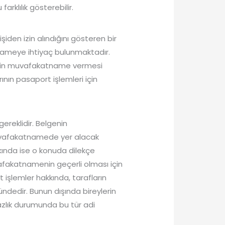
rklılık gösterebilir.
iden izin alındığını gösteren bir
tnameye ihtiyaç bulunmaktadır.
lerin muvafakatname vermesi
ının pasaport işlemleri için
reklidir. Belgenin
Muvafakatnamede yer alacak
kkında ise o konuda dilekçe
 Muvafakatnamenin geçerli olması için
 işlemler hakkında, tarafların
edir. Bunun dışında bireylerin
azlık durumunda bu tür adi