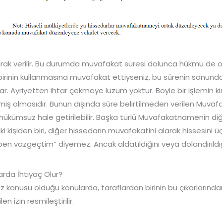
rak verilir. Bu durumda muvafakat süresi dolunca hükmü de o
ka birinin kullanmasına muvafakat ettiyseniz, bu sürenin sonu
. Ayriyetten ihtar çekmeye lüzum yoktur. Böyle bir işlemin kir
miş olmasıdır. Bunun dışında süre belirtilmeden verilen Muvaf
e hükümsüz hale getirilebilir. Başka türlü Muvafakatnamenin di
i kişiden biri, diğer hissedarın muvafakatini alarak hissesini ü
en vazgeçtim” diyemez. Ancak aldatıldığını veya dolandırıldığ
da İhtiyaç Olur?
söz konusu olduğu konularda, taraflardan birinin bu çıkarları
n izin resmileştirilir.