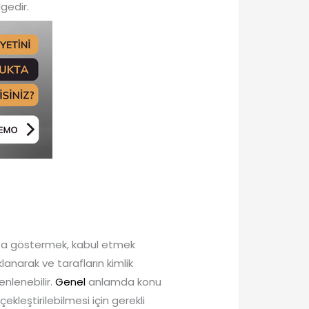
lgedir.
rıza göstermek, kabul etmek
anarak ve tarafların kimlik
zenlenebilir.
Genel
anlamda konu
rçekleştirilebilmesi için gerekli