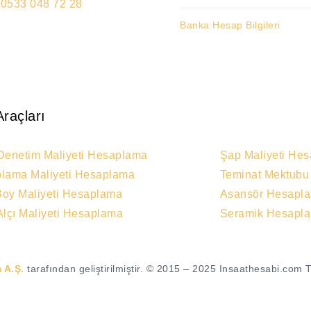
:
0533 048 72 28
Banka Hesap Bilgileri
Araçları
Denetim Maliyeti Hesaplama
Şap Maliyeti He
lama Maliyeti Hesaplama
Teminat Mektub
oy Maliyeti Hesaplama
Asansör Hesapl
Alçı Maliyeti Hesaplama
Seramik Hesapl
 A.Ş.
tarafından geliştirilmiştir. © 2015 – 2025 Insaathesabi.com T