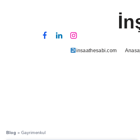
İn
insaathesabi.com
Anasa
Blog
»
Gayrimenkul