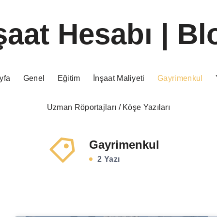
şaat Hesabı | Bl
yfa
Genel
Eğitim
İnşaat Maliyeti
Gayrimenkul
Uzman Röportajları / Köşe Yazıları
Gayrimenkul
2 Yazı