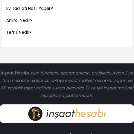
Ev Tadilatı Nasıl Yapılır?
Ankraj Nedir?
Tefriş Nedir?
İnşaat Hesabı
,
tüm binaların, apartmanların, projelerin, A’dan Z’ye
tüm hesapları yaparak, detaylı inşaat maliyet hesabını yapan ve
60 sayfalık rapor halinde sunan alanında ilk ve tek inşaat maliyeti
hesaplama platformudur.