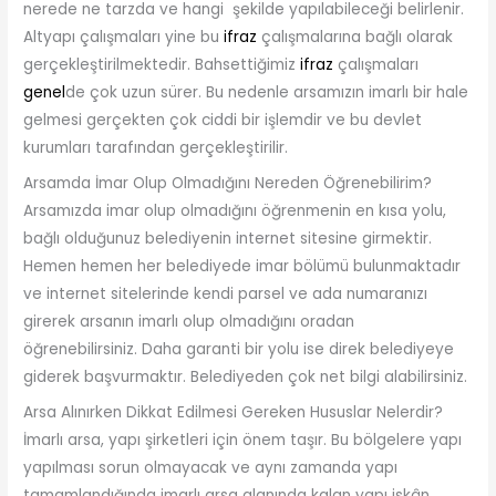
nerede ne tarzda ve hangi şekilde yapılabileceği belirlenir.
Altyapı çalışmaları yine bu
ifraz
çalışmalarına bağlı olarak
gerçekleştirilmektedir. Bahsettiğimiz
ifraz
çalışmaları
genel
de çok uzun sürer. Bu nedenle arsamızın imarlı bir hale
gelmesi gerçekten çok ciddi bir işlemdir ve bu devlet
kurumları tarafından gerçekleştirilir.
Arsamda İmar Olup Olmadığını Nereden Öğrenebilirim?
Arsamızda imar olup olmadığını öğrenmenin en kısa yolu,
bağlı olduğunuz belediyenin internet sitesine girmektir.
Hemen hemen her belediyede imar bölümü bulunmaktadır
ve internet sitelerinde kendi parsel ve ada numaranızı
girerek arsanın imarlı olup olmadığını oradan
öğrenebilirsiniz. Daha garanti bir yolu ise direk belediyeye
giderek başvurmaktır. Belediyeden çok net bilgi alabilirsiniz.
Arsa Alınırken Dikkat Edilmesi Gereken Hususlar Nelerdir?
İmarlı arsa, yapı şirketleri için önem taşır. Bu bölgelere yapı
yapılması sorun olmayacak ve aynı zamanda yapı
tamamlandığında imarlı arsa alanında kalan yapı iskân