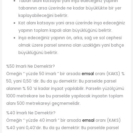
Taban alanı katsayısı yani inşa edeceğiniz yapının
tabanının arsa üzerinde ne kadar büyüklükte bir yer
kaplayabileceğini belirtir.
Kat alanı katsayısı yani arsa üzerinde inşa edeceğiniz
yapının toplam kapalı alan büyüklüğünü belirtir.
İnşa edeceğiniz yapının ön, arka, sağ ve sol cephesi
olmak üzere parsel sınırına olan uzaklığını yani bahçe
büyüklüğünü belirtir.
%50 İmarlı Ne Demektir?
Örneğin “ yüzde 50 imarlı ” bir arsada
emsal
oranı (KAKS) %
50, yani 0,50 ‘dir. Bu da şu demektir: Bu parselde parsel
alanının % 50 ‘si kadar inşaat yapılabilir. Parselin yüzölçümü
1000 metrekare ise bu parselde yapılacak inşaatın toplam
alanı 500 metrekareyi geçmemelidir.
%40 İmarlı Ne Demektir?
Örneğin “ yüzde 40 imarlı ” bir arsada
emsal
oranı (KAKS)
%40 yani 0,40’dır. Bu da şu demektir: Bu parselde parsel