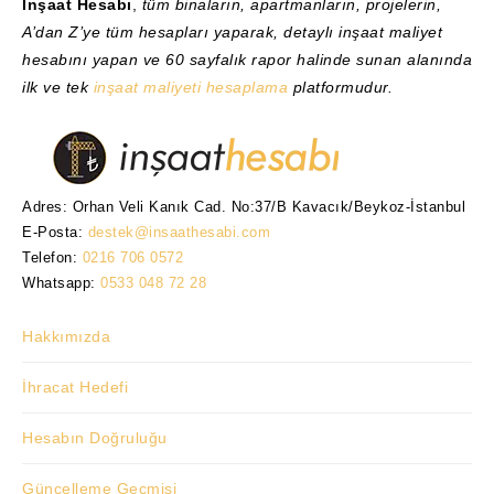
İnşaat Hesabı
,
tüm binaların, apartmanların, projelerin,
A’dan Z’ye tüm hesapları yaparak, detaylı inşaat maliyet
hesabını yapan ve 60 sayfalık rapor halinde sunan alanında
ilk ve tek
inşaat maliyeti hesaplama
platformudur.
Adres: Orhan Veli Kanık Cad. No:37/B Kavacık/Beykoz-İstanbul
E-Posta:
destek@insaathesabi.com
Telefon:
0216 706 0572
Whatsapp:
0533 048 72 28
Hakkımızda
İhracat Hedefi
Hesabın Doğruluğu
Güncelleme Geçmişi