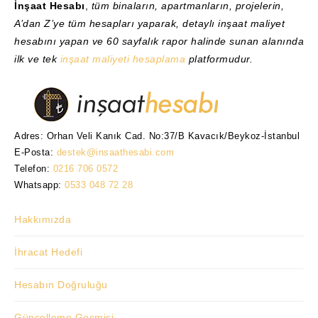
İnşaat Hesabı
,
tüm binaların, apartmanların, projelerin,
A’dan Z’ye tüm hesapları yaparak, detaylı inşaat maliyet
hesabını yapan ve 60 sayfalık rapor halinde sunan alanında
ilk ve tek
inşaat maliyeti hesaplama
platformudur.
Adres: Orhan Veli Kanık Cad. No:37/B Kavacık/Beykoz-İstanbul
E-Posta:
destek@insaathesabi.com
Telefon:
0216 706 0572
Whatsapp:
0533 048 72 28
Hakkımızda
İhracat Hedefi
Hesabın Doğruluğu
Güncelleme Geçmişi