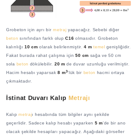
Grobeton için ayrı bir
metraj
yapacağız. Sebebi diğer
beton
sınıfından farklı olup
C16
olmasıdır. Grobeton
kalınlığı
10 cm
olarak belirlenmiştir.
4 m
temel
genişliğidir.
Fakat burada rahat çalışma için
50 cm
sağa ve 50 cm
sola
beton
dökülebilir.
20 m
de duvar uzunluğu verilmiştir.
3
Hacim hesabı yaparsak
8 m
’lük bir
beton
hacmi ortaya
çıkmaktadır.
İstinat Duvarı Kalıp
Metrajı
Kalıp
metraj
ı hesabında tüm bilgiler aynı şekilde
geçerlidir. Sadece kalıp hesabı yaparken
5 m
’de bir ano
olacak şekilde hesapları yapacağız. Aşağıdaki görseller