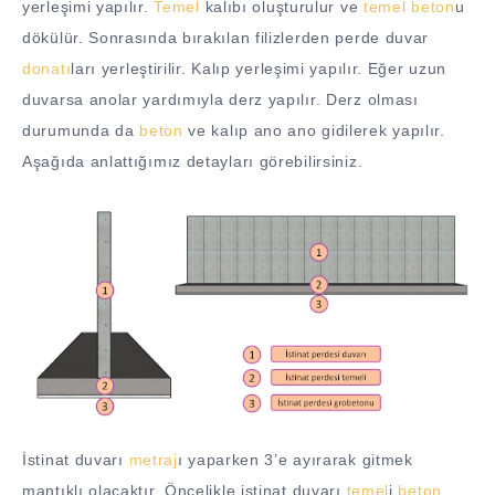
yerleşimi yapılır.
Temel
kalıbı oluşturulur ve
temel
beton
u
dökülür. Sonrasında bırakılan filizlerden perde duvar
donatı
ları yerleştirilir. Kalıp yerleşimi yapılır. Eğer uzun
duvarsa anolar yardımıyla derz yapılır. Derz olması
durumunda da
beton
ve kalıp ano ano gidilerek yapılır.
Aşağıda anlattığımız detayları görebilirsiniz.
İstinat duvarı
metraj
ı yaparken 3’e ayırarak gitmek
mantıklı olacaktır. Öncelikle istinat duvarı
temel
i
beton