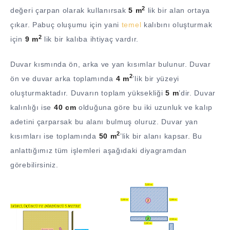
2
değeri çarpan olarak kullanırsak
5 m
lik bir alan ortaya
çıkar. Pabuç oluşumu için yani
temel
kalıbını oluşturmak
2
için
9 m
lik bir kalıba ihtiyaç vardır.
Duvar kısmında ön, arka ve yan kısımlar bulunur. Duvar
2
ön ve duvar arka toplamında
4 m
’lik bir yüzeyi
oluşturmaktadır. Duvarın toplam yüksekliği
5 m
’dir. Duvar
kalınlığı ise
40 cm
olduğuna göre bu iki uzunluk ve kalıp
adetini çarparsak bu alanı bulmuş oluruz. Duvar yan
2
kısımları ise toplamında
50 m
’lik bir alanı kapsar. Bu
anlattığımız tüm işlemleri aşağıdaki diyagramdan
görebilirsiniz.