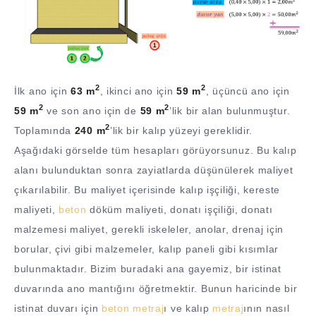
2
2
İlk ano için
63 m
, ikinci ano için
59 m
, üçüncü ano için
2
2
59 m
ve son ano için de
59 m
’lik bir alan bulunmuştur.
2
Toplamında
240 m
’lik bir kalıp yüzeyi gereklidir.
Aşağıdaki görselde tüm hesapları görüyorsunuz. Bu kalıp
alanı bulunduktan sonra zayiatlarda düşünülerek maliyet
çıkarılabilir. Bu maliyet içerisinde kalıp işçiliği, kereste
maliyeti,
beton
döküm maliyeti, donatı işçiliği, donatı
malzemesi maliyet, gerekli iskeleler, anolar, drenaj için
borular, çivi gibi malzemeler, kalıp paneli gibi kısımlar
bulunmaktadır. Bizim buradaki ana gayemiz, bir istinat
duvarında ano mantığını öğretmektir. Bunun haricinde bir
istinat duvarı için
beton
metraj
ı ve kalıp
metraj
ının nasıl