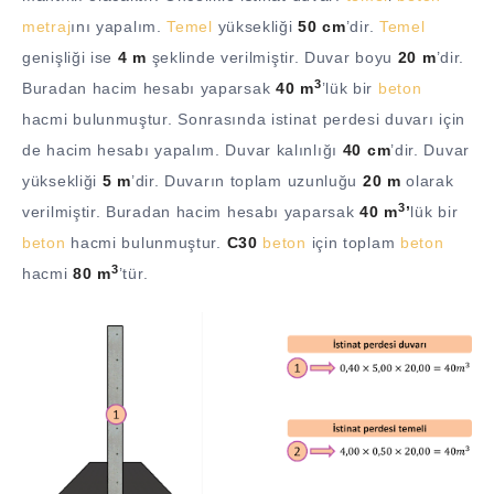
metraj
ını yapalım.
Temel
yüksekliği
50 cm
’dir.
Temel
genişliği ise
4 m
şeklinde verilmiştir. Duvar boyu
20 m
’dir.
3
Buradan hacim hesabı yaparsak
40 m
’lük bir
beton
hacmi bulunmuştur. Sonrasında istinat perdesi duvarı için
de hacim hesabı yapalım. Duvar kalınlığı
40 cm
’dir. Duvar
yüksekliği
5 m
’dir. Duvarın toplam uzunluğu
20 m
olarak
3
verilmiştir. Buradan hacim hesabı yaparsak
40 m
’
lük bir
beton
hacmi bulunmuştur.
C30
beton
için toplam
beton
3
hacmi
80 m
’tür.