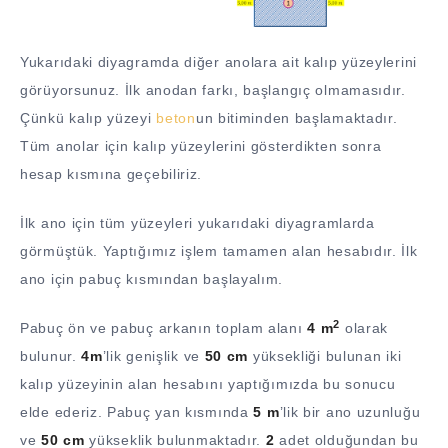
Yukarıdaki diyagramda diğer anolara ait kalıp yüzeylerini
görüyorsunuz. İlk anodan farkı, başlangıç olmamasıdır.
Çünkü kalıp yüzeyi
beton
un bitiminden başlamaktadır.
Tüm anolar için kalıp yüzeylerini gösterdikten sonra
hesap kısmına geçebiliriz.
İlk ano için tüm yüzeyleri yukarıdaki diyagramlarda
görmüştük. Yaptığımız işlem tamamen alan hesabıdır. İlk
ano için pabuç kısmından başlayalım.
2
Pabuç ön ve pabuç arkanın toplam alanı
4 m
olarak
bulunur.
4m
’lik genişlik ve
50 cm
yüksekliği bulunan iki
kalıp yüzeyinin alan hesabını yaptığımızda bu sonucu
elde ederiz. Pabuç yan kısmında
5 m
’lik bir ano uzunluğu
ve
50 cm
yükseklik bulunmaktadır.
2
adet olduğundan bu