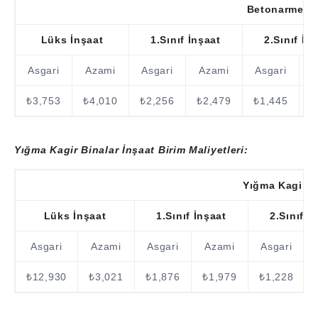
Betonarme Bi
Lüks İnşaat
1.Sınıf İnşaat
2.Sınıf İn
Asgari
Azami
Asgari
Azami
Asgari
₺3,753
₺4,010
₺2,256
₺2,479
₺1,445
₺
Yığma Kagir Binalar İnşaat Birim Maliyetleri:
Yığma Kagir B
Lüks İnşaat
1.Sınıf İnşaat
2.Sınıf İ
Asgari
Azami
Asgari
Azami
Asgari
₺12,930
₺3,021
₺1,876
₺1,979
₺1,228