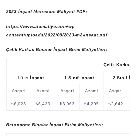
2023 İnşaat Metrekare Maliyeti PDF:
https://www.alomaliye.com/wp-
content/uploads/2022/08/2023-m2-insaat.pdf
Çelik Karkas Binalar İnşaat Birim Maliyetleri:
Çelik Karkas B
Lüks İnşaat
1.Sınıf İnşaat
2.Sınıf İn
Asgari
Azami
Asgari
Azami
Asgari
₺6,023
₺6,423
₺3,963
₺4,295
₺2,642
₺
Betonarme Binalar İnşaat Birim Maliyetleri: