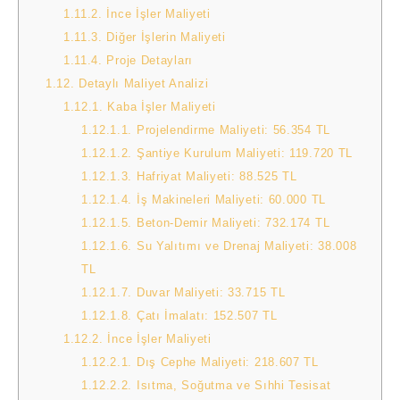
1.11.2.
İnce İşler Maliyeti
1.11.3.
Diğer İşlerin Maliyeti
1.11.4.
Proje Detayları
1.12.
Detaylı Maliyet Analizi
1.12.1.
Kaba İşler Maliyeti
1.12.1.1.
Projelendirme Maliyeti: 56.354 TL
1.12.1.2.
Şantiye Kurulum Maliyeti: 119.720 TL
1.12.1.3.
Hafriyat Maliyeti: 88.525 TL
1.12.1.4.
İş Makineleri Maliyeti: 60.000 TL
1.12.1.5.
Beton-Demir Maliyeti: 732.174 TL
1.12.1.6.
Su Yalıtımı ve Drenaj Maliyeti: 38.008
TL
1.12.1.7.
Duvar Maliyeti: 33.715 TL
1.12.1.8.
Çatı İmalatı: 152.507 TL
1.12.2.
İnce İşler Maliyeti
1.12.2.1.
Dış Cephe Maliyeti: 218.607 TL
1.12.2.2.
Isıtma, Soğutma ve Sıhhi Tesisat