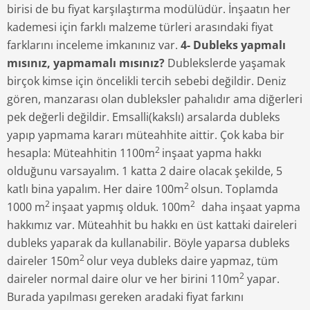
birisi de bu fiyat karşılaştırma modülüdür. İnşaatın her
kademesi için farklı malzeme türleri arasındaki fiyat
farklarını inceleme imkanınız var.
4- Dubleks yapmalı
mısınız, yapmamalı mısınız?
Dublekslerde yaşamak
birçok kimse için öncelikli tercih sebebi değildir. Deniz
gören, manzarası olan dubleksler pahalıdır ama diğerleri
pek değerli değildir. Emsalli(kakslı) arsalarda dubleks
yapıp yapmama kararı müteahhite aittir. Çok kaba bir
2
hesapla: Müteahhitin 1100m
inşaat yapma hakkı
olduğunu varsayalım. 1 katta 2 daire olacak şekilde, 5
2
katlı bina yapalım. Her daire 100m
olsun. Toplamda
2
2
1000 m
inşaat yapmış olduk. 100m
daha inşaat yapma
hakkımız var. Müteahhit bu hakkı en üst kattaki daireleri
dubleks yaparak da kullanabilir. Böyle yaparsa dubleks
2
daireler 150m
olur veya dubleks daire yapmaz, tüm
2
daireler normal daire olur ve her birini 110m
yapar.
Burada yapılması gereken aradaki fiyat farkını