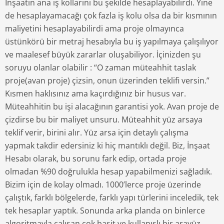
İnşaatın ana iş kollarını bu şekilde hesaplayabilirdi. Yine
de hesaplayamacağı çok fazla iş kolu olsa da bir kısmının
maliyetini hesaplayabilirdi ama proje olmayınca
üstünkörü bir metraj hesabıyla bu iş yapılmaya çalışılıyor
ve maalesef büyük zararlar oluşabiliyor. İçinizden şu
soruyu olanlar olabilir : “O zaman müteahhit taslak
proje(avan proje) çizsin, onun üzerinden teklifi versin.”
Kısmen haklısınız ama kaçırdığınız bir husus var.
Müteahhitin bu işi alacağının garantisi yok. Avan proje de
çizdirse bu bir maliyet unsuru. Müteahhit yüz arsaya
teklif verir, birini alır. Yüz arsa için detaylı çalışma
yapmak takdir edersiniz ki hiç mantıklı değil. Biz, İnşaat
Hesabı olarak, bu sorunu fark edip, ortada proje
olmadan %90 doğrulukla hesap yapabilmenizi sağladık.
Bizim için de kolay olmadı. 1000’lerce proje üzerinde
çalıştık, farklı bölgelerde, farklı yapı türlerini inceledik, tek
tek hesaplar yaptık. Sonunda arka planda on binlerce
algoritmayla çalışan çok basit ve kullanışlı bir arayüz