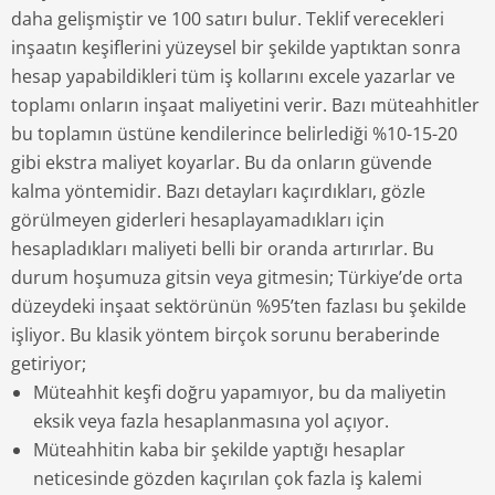
daha gelişmiştir ve 100 satırı bulur. Teklif verecekleri
inşaatın keşiflerini yüzeysel bir şekilde yaptıktan sonra
hesap yapabildikleri tüm iş kollarını excele yazarlar ve
toplamı onların inşaat maliyetini verir. Bazı müteahhitler
bu toplamın üstüne kendilerince belirlediği %10-15-20
gibi ekstra maliyet koyarlar. Bu da onların güvende
kalma yöntemidir. Bazı detayları kaçırdıkları, gözle
görülmeyen giderleri hesaplayamadıkları için
hesapladıkları maliyeti belli bir oranda artırırlar. Bu
durum hoşumuza gitsin veya gitmesin; Türkiye’de orta
düzeydeki inşaat sektörünün %95’ten fazlası bu şekilde
işliyor. Bu klasik yöntem birçok sorunu beraberinde
getiriyor;
Müteahhit keşfi doğru yapamıyor, bu da maliyetin
eksik veya fazla hesaplanmasına yol açıyor.
Müteahhitin kaba bir şekilde yaptığı hesaplar
neticesinde gözden kaçırılan çok fazla iş kalemi