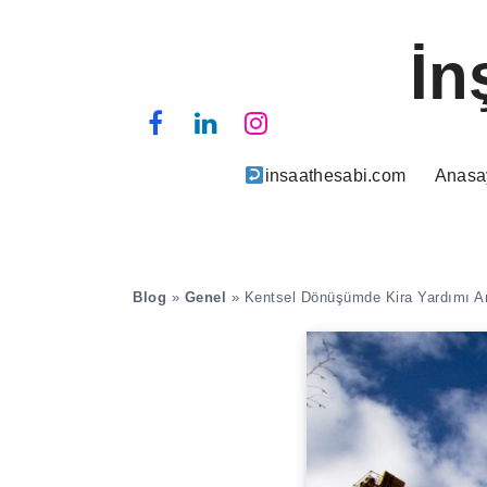
İn
insaathesabi.com
Anasa
Blog
»
Genel
»
Kentsel Dönüşümde Kira Yardımı Art