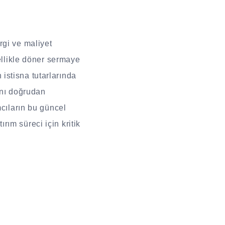
rgi ve maliyet
zellikle döner sermaye
n istisna tutarlarında
rını doğrudan
mcıların bu güncel
ırım süreci için kritik