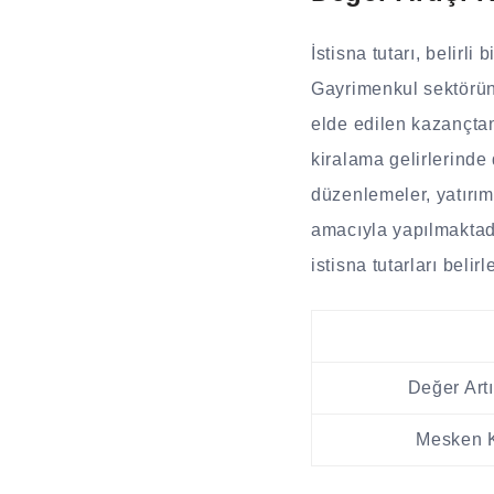
İstisna tutarı, belirli
Gayrimenkul sektöründ
elde edilen kazançtan 
kiralama gelirlerinde 
düzenlemeler, yatırımc
amacıyla yapılmaktadır
istisna tutarları belirl
Değer Artı
Mesken Ki