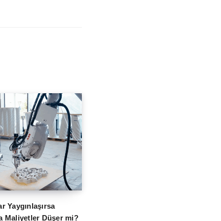
ar Yaygınlaşırsa
a Maliyetler Düşer mi?