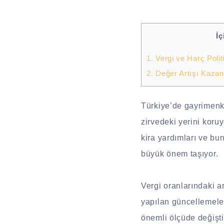
İç
1.
Vergi ve Harç Polit
2.
Değer Artışı Kazançl
Türkiye’de gayrimenku
zirvedeki yerini koru
kira yardımları ve bun
büyük önem taşıyor.
Vergi oranlarındaki ar
yapılan güncellemeler,
önemli ölçüde değiştir