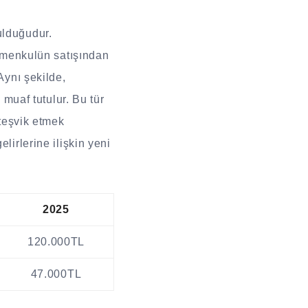
tulduğudur.
rimenkulün satışından
Aynı şekilde,
 muaf tutulur. Bu tür
 teşvik etmek
lirlerine ilişkin yeni
2025
120.000TL
47.000TL