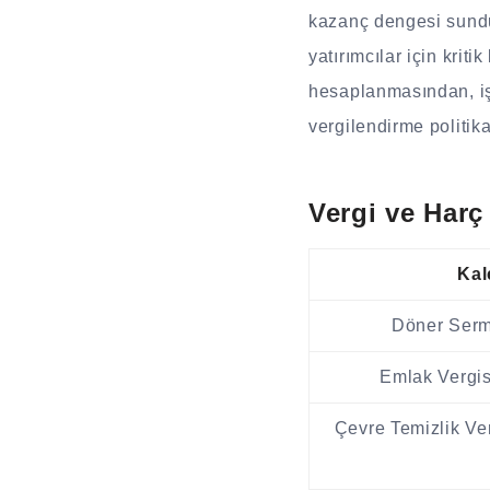
kazanç dengesi sundu
yatırımcılar için krit
hesaplanmasından, iş 
vergilendirme politik
Vergi ve Harç
Ka
Döner Serm
Emlak Vergisi
Çevre Temizlik Ver