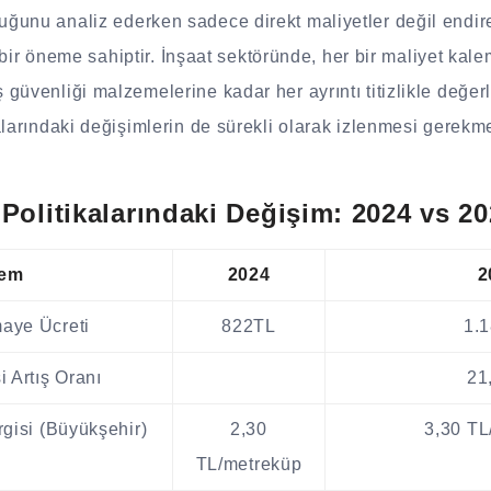
ğunu analiz ederken sadece direkt maliyetler değil endire
ik bir öneme sahiptir. İnşaat sektöründe, her bir maliyet kale
güvenliği malzemelerine kadar her ayrıntı titizlikle değerl
alarındaki değişimlerin de sürekli olarak izlenmesi gerekme
 Politikalarındaki Değişim: 2024 vs 2
lem
2024
2
aye Ücreti
822TL
1.
 Artış Oranı
21
gisi (Büyükşehir)
2,30
3,30 TL
TL/metreküp