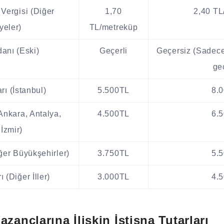
Vergisi (Diğer
1,70
2,40 TL
yeler)
TL/metreküp
anı (Eski)
Geçerli
Geçersiz (Sadece 
geç
rı (İstanbul)
5.500TL
8.
Ankara, Antalya,
4.500TL
6.
İzmir)
ğer Büyükşehirler)
3.750TL
5.
 (Diğer İller)
3.000TL
4.
azançlarına İlişkin İstisna Tutarları