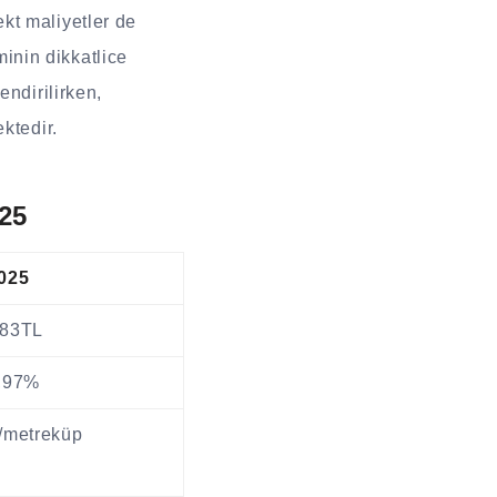
kt maliyetler de
minin dikkatlice
endirilirken,
ktedir.
025
025
183TL
,97%
/metreküp