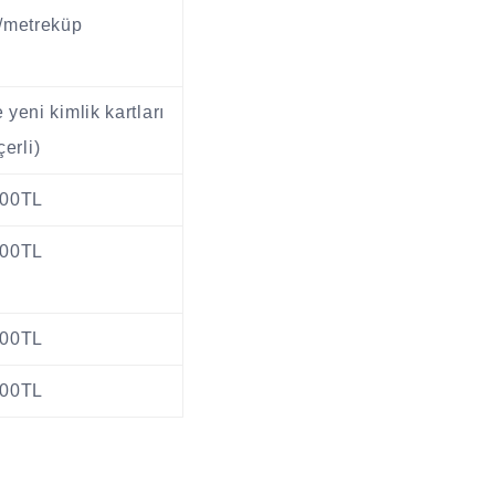
/metreküp
yeni kimlik kartları
erli)
000TL
500TL
500TL
500TL