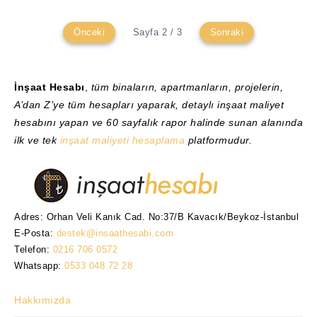
Önceki
Sayfa 2 / 3
Sonraki
İnşaat Hesabı
,
tüm binaların, apartmanların, projelerin,
A’dan Z’ye tüm hesapları yaparak, detaylı inşaat maliyet
hesabını yapan ve 60 sayfalık rapor halinde sunan alanında
ilk ve tek
inşaat maliyeti hesaplama
platformudur.
Adres: Orhan Veli Kanık Cad. No:37/B Kavacık/Beykoz-İstanbul
E-Posta:
destek@insaathesabi.com
Telefon:
0216 706 0572
Whatsapp:
0533 048 72 28
Hakkımızda