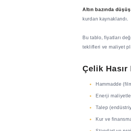
Altın bazında düşüş
kurdan kaynaklandı.
Bu tablo, fiyatları d
teklifleri ve maliyet
Çelik Hasır 
Hammadde (filma
Enerji maliyetle
Talep (endüstriy
Kur ve finansma
Standart ve pro