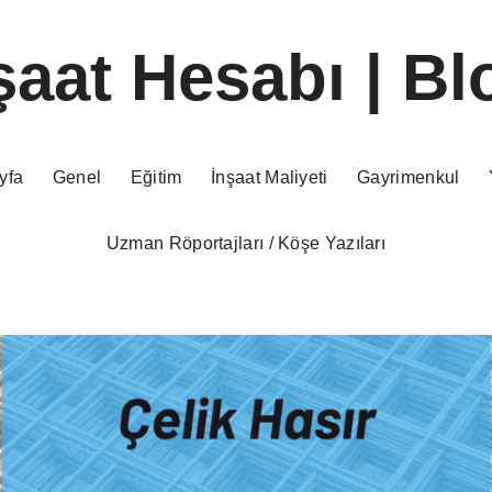
şaat Hesabı | Bl
yfa
Genel
Eğitim
İnşaat Maliyeti
Gayrimenkul
Uzman Röportajları / Köşe Yazıları