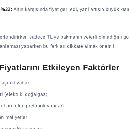
 %32:
Altın karşısında fiyat geriledi, yani artışın büyük kı
eğerlendirirken sadece TL’ye bakmanın yeterli olmadığını gö
 planlaması yaparken bu farkları dikkate almak önemli.
Fiyatlarını Etkileyen Faktörler
şin) fiyatları
ri (elektrik, doğalgaz)
el projeler, prefabrik yapılar)
n maliyetleri
je spesifikasyonları