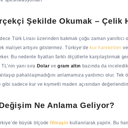
erçekçi Şekilde Okumak – Çelik 
adece Türk Lirası üzerinden bakmak çoğu zaman yanıltıcı ol
ek maliyet artışını göstermez. Türkiye’de
kur hareketleri
v
ker. Bu nedenle fiyatları farklı ölçütlerle karşılaştırmak ge
ı
TL’nin yanı sıra
Dolar
ve
gram altın
bazında da inceledik.
alılaşıp pahalılaşmadığını anlamamıza yardımcı olur. Tek ö
 gibi sadece kur ve kıymetli maden açısından değerlendirm
 Değişim Ne Anlama Geliyor?
Türkiye’de büyük ölçüde
filmaşin
kullanılarak yapılır. Bu 