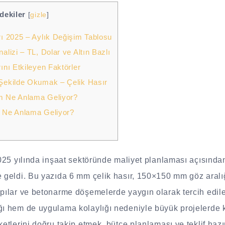
ndekiler
[
gizle
]
rı 2025 – Aylık Değişim Tablosu
alizi – TL, Dolar ve Altın Bazlı
ını Etkileyen Faktörler
 Şekilde Okumak – Çelik Hasır
m Ne Anlama Geliyor?
m Ne Anlama Geliyor?
 2025 yılında inşaat sektöründe maliyet planlaması açısınd
e geldi. Bu yazıda 6 mm çelik hasır, 150×150 mm göz aralığ
apılar ve betonarme döşemelerde yaygın olarak tercih edile
ğı hem de uygulama kolaylığı nedeniyle büyük projelerde kri
ketlerini doğru takip etmek, bütçe planlaması ve teklif hazı