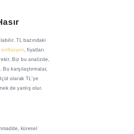
Hasır
abilir. TL bazındaki
e
enflasyon
, fiyatları
rekir. Biz bu analizde,
 Bu karşılaştırmalar,
lçüt olarak TL’ye
ek de yanlış olur.
hammadde, küresel