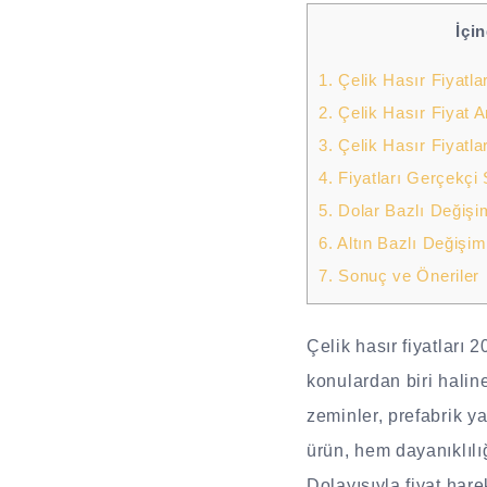
İçi
1.
Çelik Hasır Fiyatla
2.
Çelik Hasır Fiyat An
3.
Çelik Hasır Fiyatlar
4.
Fiyatları Gerçekçi
5.
Dolar Bazlı Değişi
6.
Altın Bazlı Değişi
7.
Sonuç ve Öneriler
Çelik hasır fiyatları
konulardan biri halin
zeminler, prefabrik y
ürün, hem dayanıklılı
Dolayısıyla fiyat hare