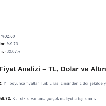
:
%32,00
im:
%9,73
im:
-32,07%
Fiyat Analizi – TL, Dolar ve Altın
2:
Yıl boyunca fiyatlar Türk Lirası cinsinden ciddi şekilde 
%9,73:
Kur etkisi var ama gerçek maliyet artışı sınırlı.