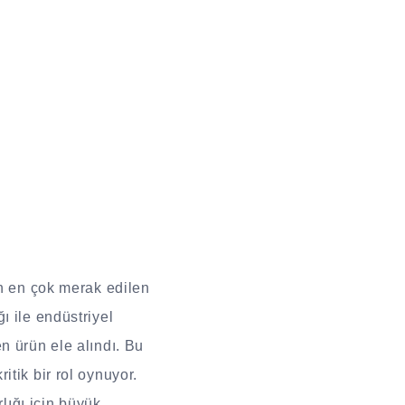
an en çok merak edilen
ı ile endüstriyel
n ürün ele alındı. Bu
tik bir rol oynuyor.
rlığı için büyük