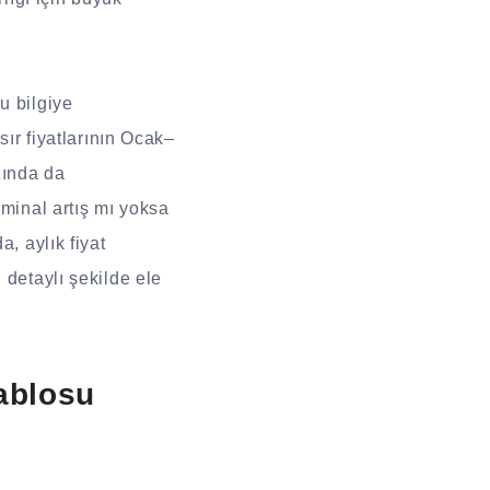
u bilgiye
sır fiyatlarının Ocak–
zında da
ominal artış mı yoksa
, aylık fiyat
ri detaylı şekilde ele
Tablosu