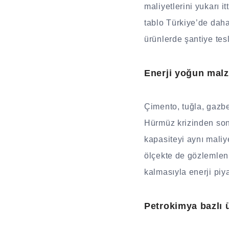
maliyetlerini yukarı it
tablo Türkiye’de daha
ürünlerde şantiye tesl
Enerji yoğun malz
Çimento, tuğla, gazbet
Hürmüz krizinden sonra
kapasiteyi aynı mali
ölçekte de gözlemleniy
kalmasıyla enerji piy
Petrokimya bazlı 