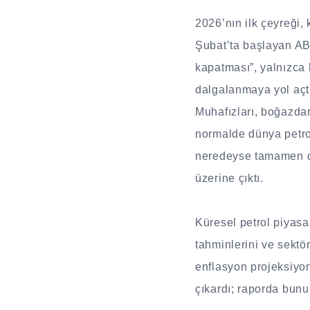
2026’nın ilk çeyreği, 
Şubat’ta başlayan ABD
kapatması”, yalnızca 
dalgalanmaya yol açtı
Muhafızları, boğazdan
normalde dünya petrol
neredeyse tamamen du
üzerine çıktı.
Küresel petrol piyasal
tahminlerini ve sektör
enflasyon projeksiyon
çıkardı; raporda bunu