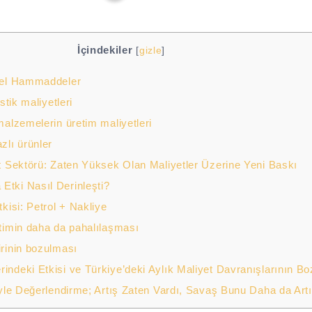
İçindekiler
[
gizle
]
mel Hammaddeler
stik maliyetleri
alzemelerin üretim maliyetleri
lı ürünler
 Sektörü: Zaten Yüksek Olan Maliyetler Üzerine Yeni Baskı
tki Nasıl Derinleşti?
kisi: Petrol + Nakliye
timin daha da pahalılaşması
rinin bozulması
ndeki Etkisi ve Türkiye’deki Aylık Maliyet Davranışlarının B
iyle Değerlendirme; Artış Zaten Vardı, Savaş Bunu Daha da Art