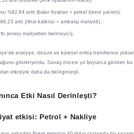
8 arttı (küresel çelik fiyatlarının etkisi).
u %92,64 arttı (bakır fiyatları + petrol türevi yalıtım).
,23 arttı (ithal katkılar + ambalaj maliyeti).
ı (enerji maliyetleri belirleyici).
kiye’de enerjiye, dövize ve küresel emtia trendlerine yükse
uğunu gösteriyordu. Savaş öncesi yıl boyunca görülen bu ar
udan etkisiyle daha da belirginleşti.
nca Etki Nasıl Derinleşti?
yat etkisi: Petrol + Nakliye
ın ardından Brent petrolün 40 dolar civarında bir sıçra