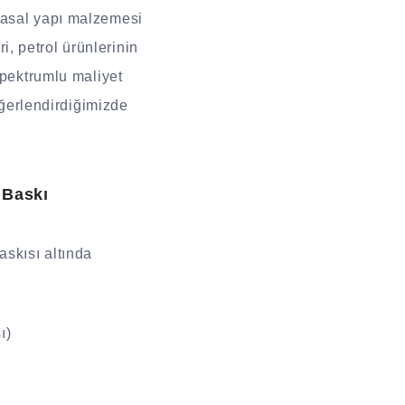
yasal yapı malzemesi
ri, petrol ürünlerinin
spektrumlu maliyet
eğerlendirdiğimizde
 Baskı
askısı altında
ı)