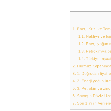
1.
Enerji Krizi ve Te
1.1.
Nakliye ve loji
1.2.
Enerji yoğun m
1.3.
Petrokimya baz
1.4.
Türkiye İnşaat
2.
Hürmüz Kapanınca E
3.
1. Doğrudan fiyat et
4.
2. Enerji yoğun üre
5.
3. Petrokimya zinci
6.
Savaşın Döviz Üzeri
7.
Son 1 Yılın Veriler