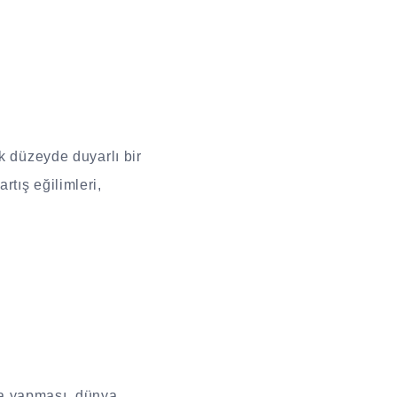
k düzeyde duyarlı bir
tış eğilimleri,
ma yapması, dünya