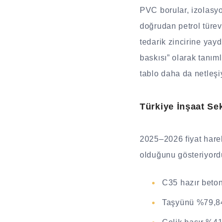
PVC borular, izolasy
doğrudan petrol türevle
tedarik zincirine yay
baskısı” olarak tanıml
tablo daha da netleşi
Türkiye İnşaat Se
2025–2026 fiyat harek
olduğunu gösteriyordu
C35 hazır beton 
Taşyünü %79,84 