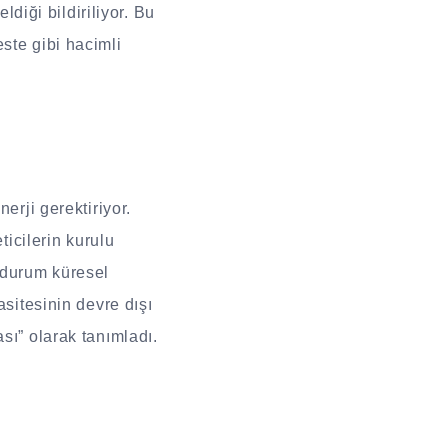
ldiği bildiriliyor. Bu
ste gibi hacimli
erji gerektiriyor.
ticilerin kurulu
 durum küresel
asitesinin devre dışı
sı” olarak tanımladı.