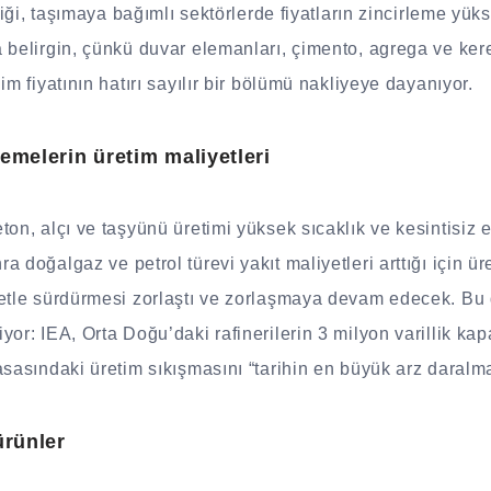
tiği, taşımaya bağımlı sektörlerde fiyatların zincirleme yükse
 belirgin, çünkü duvar elemanları, çimento, agrega ve kere
im fiyatının hatırı sayılır bir bölümü nakliyeye dayanıyor.
emelerin üretim maliyetleri
on, alçı ve taşyünü üretimi yüksek sıcaklık ve kesintisiz en
 doğalgaz ve petrol türevi yakıt maliyetleri arttığı için üre
yetle sürdürmesi zorlaştı ve zorlaşmaya devam edecek. Bu
or: IEA, Orta Doğu’daki rafinerilerin 3 milyon varillik kap
asasındaki üretim sıkışmasını “tarihin en büyük arz daralma
ürünler