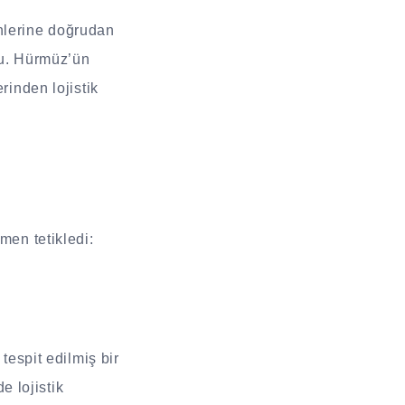
ünlerine doğrudan
tu. Hürmüz’ün
rinden lojistik
men tetikledi:
tespit edilmiş bir
e lojistik