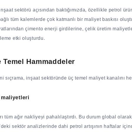
şaat sektörü açısından baktığımızda, özellikle petrol ür
bağlı tüm kalemlerde çok katmanlı bir maliyet baskısı oluş
tlarından çimento enerji girdilerine, çelik üretim maliyetle
rleme etki oluşturdu.
ve Temel Hammaddeler
 ani sıçrama, inşaat sektöründe üç temel maliyet kanalını he
 maliyetleri
rı tüm ağır nakliyeyi pahalılaştırdı. Bu durum global olarak 
’deki sektör analizlerinde dahi petrol artışının haftalar içind