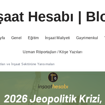
şaat Hesabı | Bl
yfa
Genel
Eğitim
İnşaat Maliyeti
Gayrimenkul
Uzman Röportajları / Köşe Yazıları
atları ve İnşaat Sektörüne Yansımaları