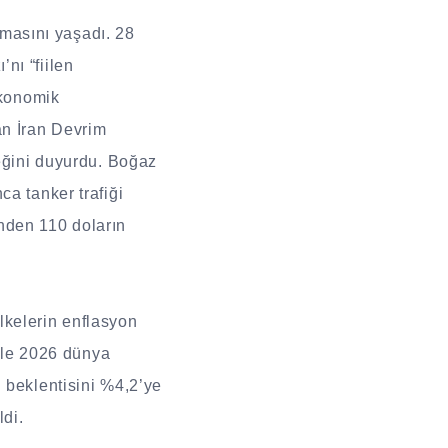
ılmasını yaşadı. 28
nı “fiilen
ekonomik
an İran Devrim
ceğini duyurdu. Boğaz
ca tanker trafiği
nden 110 doların
ülkelerin enflasyon
iyle 2026 dünya
 beklentisini %4,2’ye
ldi.