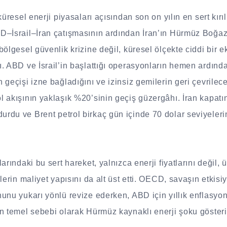
küresel enerji piyasaları açısından son on yılın en sert kır
–İsrail–İran çatışmasının ardından İran’ın Hürmüz Boğazı’
bölgesel güvenlik krizine değil, küresel ölçekte ciddi bir 
. ABD ve İsrail’in başlattığı operasyonların hemen ardınd
 geçişi izne bağladığını ve izinsiz gemilerin geri çevrile
 akışının yaklaşık %20’sinin geçiş güzergâhı. İran kapatın
rdu ve Brent petrol birkaç gün içinde 70 dolar seviyeleri
arındaki bu sert hareket, yalnızca enerji fiyatlarını değil, 
lerin maliyet yapısını da alt üst etti. OECD, savaşın etkis
unu yukarı yönlü revize ederken, ABD için yıllık enflasyon
n temel sebebi olarak Hürmüz kaynaklı enerji şoku gösteri